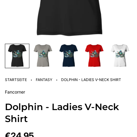
·
·
STARTSEITE
FANTASY
DOLPHIN - LADIES V-NECK SHIRT
Fancorner
Dolphin - Ladies V-Neck
Shirt
Regulärer
€24,95