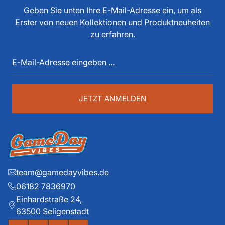
tun, als Spieler, Stadionsprecher, Pressesprecher,
Geben Sie unten Ihre E-Mail-Adresse ein, um als
Funktionär, Buchautor, Journalist und Portalbetreiber.
Erster von neuen Kollektionen und Produktneuheiten
Diese über 40 Jahre American Football Erfahrung sind
zu erfahren.
auch im Game Day Vibes shop an jeder Stelle zu
E-
spüren. Die historischen Teams und die exklusiven
Mail-
Details liegen ihm dabei besonders am Herzen.
Adresse
eingeben
...
JETZT ANMELDEN
team@gamedayvibes.de
06182 7836970
Einhardstraße 24,
63500 Seligenstadt