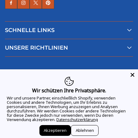
SCHNELLE LINKS
Alle Produkte
UNSERE RICHTLINIEN
Faqs
Blog
AGB
Über uns
Datenschutz
Deutsch
Kontaktiere uns
Impressum
Widerruf
Wir schützen Ihre Privatsphäre.
Wir und unsere Partner, einschließlich Shopify, verwenden
Cookies und andere Technologien, um Ihr Erlebnis zu
personalisieren, Ihnen Werbung anzuzeigen und Analysen
durchzuführen. Wir werden Cookies oder andere Technologien
ALLE RECHTE VORBEHALTEN
© 2026 GAME DAY VIBES |
für diese Zwecke jedoch nur verwenden, wenn Du deren
Verwendung akzeptieren.
Datenschutzerklärung
Akzeptieren
Ablehnen
Vertrag widerrufen