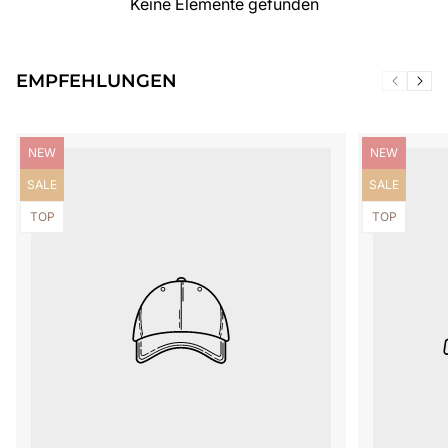
Keine Elemente gefunden
EMPFEHLUNGEN
Produktbezeichnung:
Produktbezei
NEW
NEW
Produktbezeichnung:
Produktbezei
SALE
SALE
Produktbezeichnung:
Produktbezei
TOP
TOP