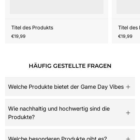
Titel des Produkts
Titel des
Regulärer
Regulärer
€19,99
€19,99
Preis
Preis
HÄUFIG GESTELLTE FRAGEN
Welche Produkte bietet der Game Day Vibes
Game Day Vibes ist dein Ziel für hochwertige American
Wie nachhaltig und hochwertig sind die
Football Fanartikel. Das Sortiment umfasst NFL-Merch
Produkte?
aller 32 Teams, exklusive Kollektionen für Damen,
Herren und Kinder, Retro-Trikots, Gameworn Items,
Caps, Tassen, Kalender & Zubehör, Partyartikel, Bücher
Der Shop legt großen Wert auf Qualität, Langlebigkeit
Welche besonderen Produkte gibt es?