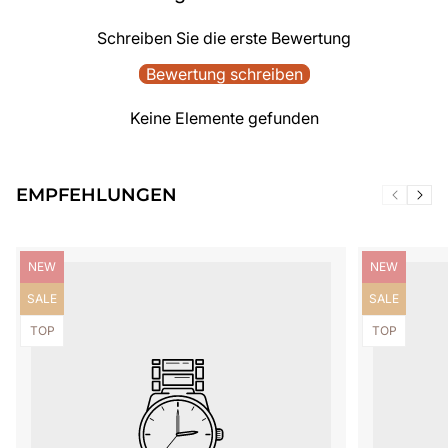
Schreiben Sie die erste Bewertung
Bewertung schreiben
Keine Elemente gefunden
EMPFEHLUNGEN
Produktbezeichnung:
Produktbezei
NEW
NEW
Produktbezeichnung:
Produktbezei
SALE
SALE
Produktbezeichnung:
Produktbezei
TOP
TOP