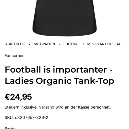
·
·
STARTSEITE
MOTIVATION
FOOTBALL IS IMPORTANTER - LADIES
Fancorner
Football is importanter -
Ladies Organic Tank-Top
Regulärer
€24,95
Preis
Steuern inklusive.
Versand
wird an der Kasse berechnet.
SKU: c3207657-326-2
Farbe: