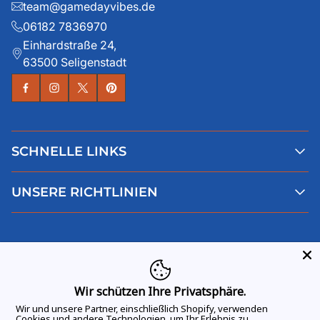
team@gamedayvibes.de
06182 7836970
Einhardstraße 24,
63500 Seligenstadt
SCHNELLE LINKS
Alle Produkte
UNSERE RICHTLINIEN
Faqs
Blog
AGB
Über uns
Datenschutz
Deutsch
Kontaktiere uns
Impressum
Widerruf
Wir schützen Ihre Privatsphäre.
Wir und unsere Partner, einschließlich Shopify, verwenden
Cookies und andere Technologien, um Ihr Erlebnis zu