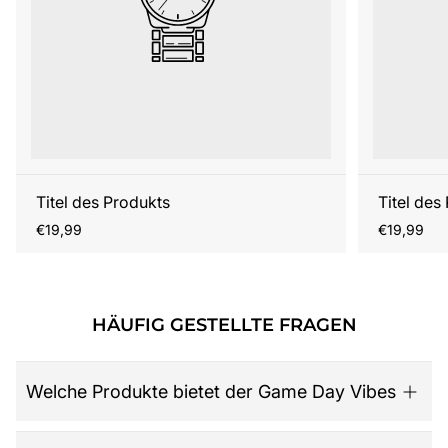
Titel des Produkts
Titel des
Regulärer
Regulärer
€19,99
€19,99
Preis
Preis
HÄUFIG GESTELLTE FRAGEN
Welche Produkte bietet der Game Day Vibes
Game Day Vibes ist dein Ziel für hochwertige American