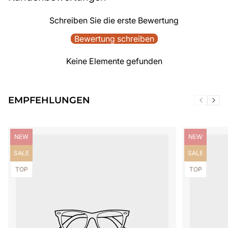
Schreiben Sie die erste Bewertung
Bewertung schreiben
Keine Elemente gefunden
EMPFEHLUNGEN
Produktbezeichnung:
Produktbezei
NEW
NEW
Produktbezeichnung:
Produktbezei
SALE
SALE
Produktbezeichnung:
Produktbezei
TOP
TOP