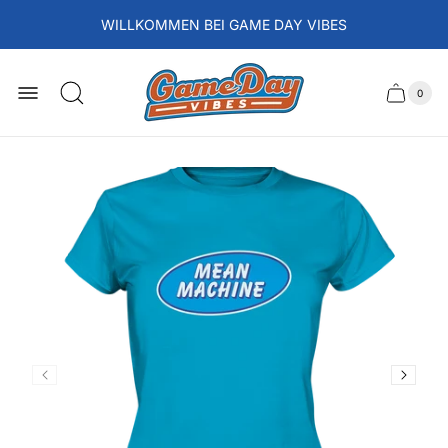
WILLKOMMEN BEI GAME DAY VIBES
Laden-
Logo
0
Schubla
Anzah
der
des
Artikel
im
Wagens
Waren