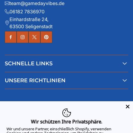
team@gamedayvibes.de
06182 7836970
Einhardstraße 24,
63500 Seligenstadt
SCHNELLE LINKS
Alle Produkte
UNSERE RICHTLINIEN
Faqs
Blog
AGB
Über uns
Datenschutz
Deutsch
Kontaktiere uns
Impressum
Widerruf
Wir schützen Ihre Privatsphäre.
Wir und unsere Partner, einschließlich Shopify, verwenden