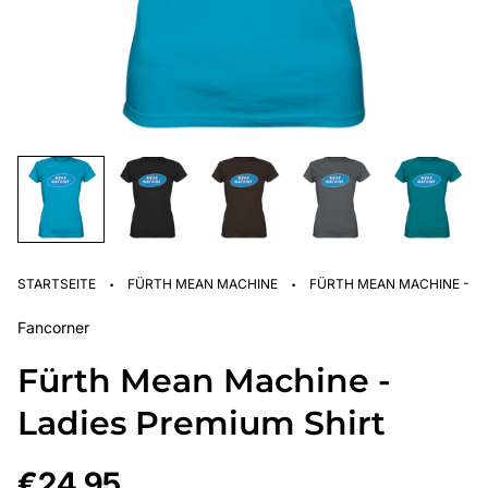
·
·
STARTSEITE
FÜRTH MEAN MACHINE
FÜRTH MEAN MACHINE - LA
Fancorner
Fürth Mean Machine -
Ladies Premium Shirt
Regulärer
€24,95