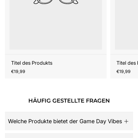
Titel des Produkts
Titel des
Regulärer
Regulärer
€19,99
€19,99
Preis
Preis
HÄUFIG GESTELLTE FRAGEN
Welche Produkte bietet der Game Day Vibes
Game Day Vibes ist dein Ziel für hochwertige American