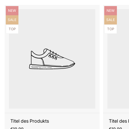
Produktbezeichnung:
Produktbezei
NEW
NEW
Produktbezeichnung:
Produktbezei
SALE
SALE
Produktbezeichnung:
Produktbezei
TOP
TOP
Titel des Produkts
Titel des
Regulärer
Regulärer
€19,99
€19,99