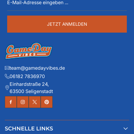
Mail-
Details liegen ihm dabei besonders am Herzen.
Adresse
eingeben
...
JETZT ANMELDEN
team@gamedayvibes.de
06182 7836970
Einhardstraße 24,
63500 Seligenstadt
SCHNELLE LINKS