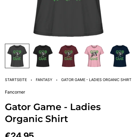
·
·
STARTSEITE
FANTASY
GATOR GAME - LADIES ORGANIC SHIRT
Fancorner
Gator Game - Ladies
Organic Shirt
Regulärer
€24,95