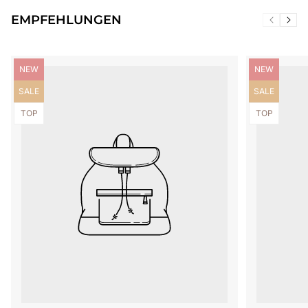
EMPFEHLUNGEN
Produktbezeichnung:
Produktbezei
NEW
NEW
Produktbezeichnung:
Produktbezei
SALE
SALE
Produktbezeichnung:
Produktbezei
TOP
TOP