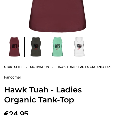
·
·
STARTSEITE
MOTIVATION
HAWK TUAH - LADIES ORGANIC TANK-
Fancorner
Hawk Tuah - Ladies
Organic Tank-Top
Regulärer
€24,95