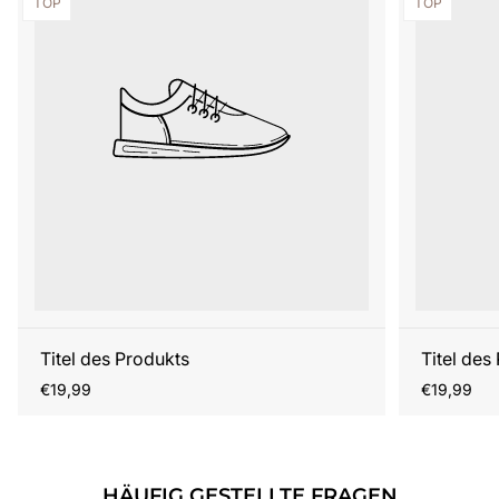
Produktbezeichnung:
Produktbezei
TOP
TOP
Titel des Produkts
Titel des
Regulärer
Regulärer
€19,99
€19,99
Preis
Preis
HÄUFIG GESTELLTE FRAGEN