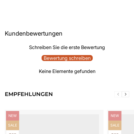
Kundenbewertungen
Schreiben Sie die erste Bewertung
Bewertung schreiben
Keine Elemente gefunden
EMPFEHLUNGEN
Produktbezeichnung:
Produktbezei
NEW
NEW
Produktbezeichnung:
Produktbezei
SALE
SALE