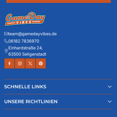
team@gamedayvibes.de
06182 7836970
Einhardstraße 24,
63500 Seligenstadt
SCHNELLE LINKS
Alle Produkte
UNSERE RICHTLINIEN
Faqs
Blog
AGB
Über uns