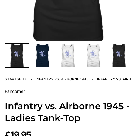
·
·
STARTSEITE
INFANTRY VS. AIRBORNE 1945
INFANTRY VS. AIRBOR
Fancorner
Infantry vs. Airborne 1945 -
Ladies Tank-Top
Regulärer
€19,95