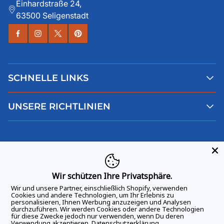
Einhardstraße 24,
63500 Seligenstadt
SCHNELLE LINKS
Alle Produkte
UNSERE RICHTLINIEN
Faqs
Blog
AGB
Über uns
Datenschutz
Deutsch
Kontaktiere uns
Impressum
Widerruf
Wir schützen Ihre Privatsphäre.
Wir und unsere Partner, einschließlich Shopify, verwenden
Cookies und andere Technologien, um Ihr Erlebnis zu
personalisieren, Ihnen Werbung anzuzeigen und Analysen
durchzuführen. Wir werden Cookies oder andere Technologien
ALLE RECHTE VORBEHALTEN
© 2026 GAME DAY VIBES |
für diese Zwecke jedoch nur verwenden, wenn Du deren
Verwendung akzeptieren.
Datenschutzerklärung