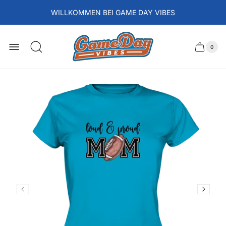
WILLKOMMEN BEI GAME DAY VIBES
Laden-
Logo
0
Schubla
Anzah
der
des
Artikel
im
Wagens
Waren