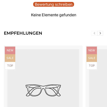
Bewertung schreiben
Keine Elemente gefunden
EMPFEHLUNGEN
Produktbezeichnung:
Produktbezei
NEW
NEW
Produktbezeichnung:
Produktbezei
SALE
SALE
Produktbezeichnung:
Produktbezei
TOP
TOP