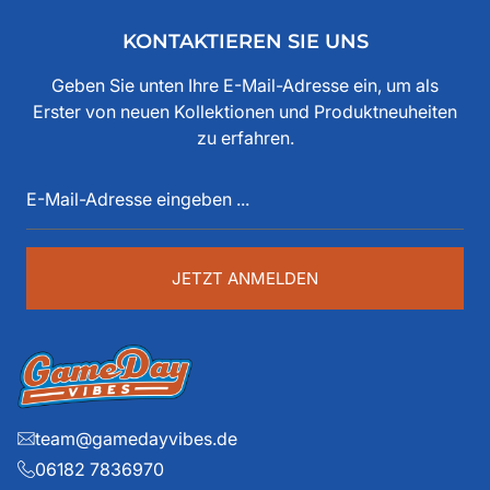
Aktionen und Community-Events.
Freunden und der Ankerwerke GmbH. Weishaupt hat
KONTAKTIEREN SIE UNS
bereits seit den 80iger Jahren mit American Football zu
tun, als Spieler, Stadionsprecher, Pressesprecher,
Geben Sie unten Ihre E-Mail-Adresse ein, um als
Funktionär, Buchautor, Journalist und Portalbetreiber.
Erster von neuen Kollektionen und Produktneuheiten
Diese über 40 Jahre American Football Erfahrung sind
zu erfahren.
auch im Game Day Vibes shop an jeder Stelle zu
E-
spüren. Die historischen Teams und die exklusiven
Mail-
Details liegen ihm dabei besonders am Herzen.
Adresse
eingeben
...
JETZT ANMELDEN
team@gamedayvibes.de
06182 7836970