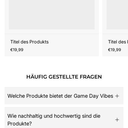
Titel des Produkts
Titel des
Regulärer
Regulärer
€19,99
€19,99
Preis
Preis
HÄUFIG GESTELLTE FRAGEN
Welche Produkte bietet der Game Day Vibes
Game Day Vibes ist dein Ziel für hochwertige American
Wie nachhaltig und hochwertig sind die
Football Fanartikel. Das Sortiment umfasst NFL-Merch
Produkte?
aller 32 Teams, exklusive Kollektionen für Damen,