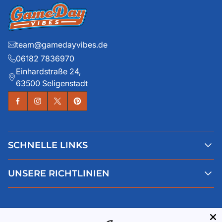
team@gamedayvibes.de
06182 7836970
Einhardstraße 24,
63500 Seligenstadt
SCHNELLE LINKS
Alle Produkte
UNSERE RICHTLINIEN
Faqs
Blog
AGB
Über uns
Datenschutz
Deutsch
Kontaktiere uns
Impressum