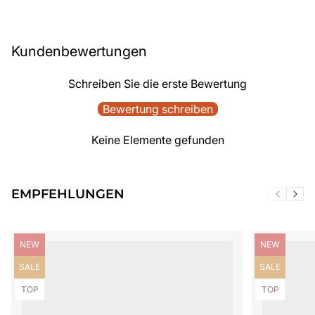
Kundenbewertungen
Schreiben Sie die erste Bewertung
Bewertung schreiben
Keine Elemente gefunden
EMPFEHLUNGEN
Produktbezeichnung:
Produktbezei
NEW
NEW
Produktbezeichnung:
Produktbezei
SALE
SALE
Produktbezeichnung:
Produktbezei
TOP
TOP