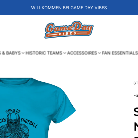
WILLKOMMEN BEI GAME DAY VIBES
Laden-
Logo
S & BABYS
HISTORIC TEAMS
ACCESSOIRES
FAN ESSENTIALS
ST
Fa