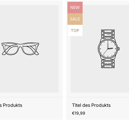
ezeichnung:
Produktbezeichnung:
NEW
ezeichnung:
Produktbezeichnung:
SALE
ezeichnung:
Produktbezeichnung:
TOP
es Produkts
Titel des Produkts
r
Regulärer
€19,99
Preis