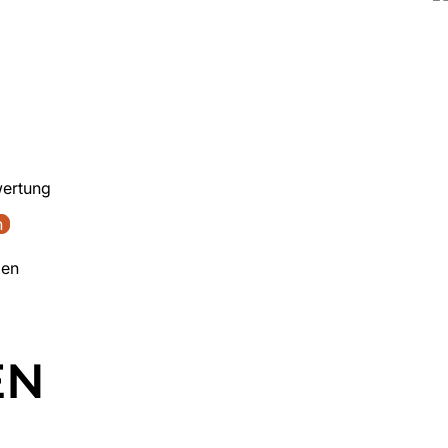
wertung
n
den
EN