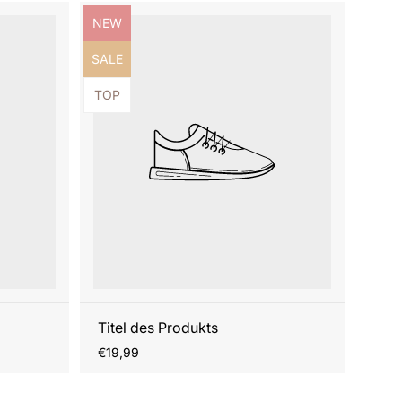
Produktbezeichnung:
NEW
Produktbezeichnung:
SALE
Produktbezeichnung:
TOP
Titel des Produkts
Regulärer
€19,99
Preis