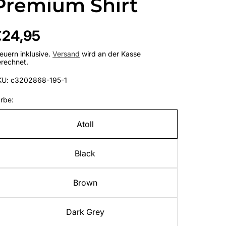
Premium Shirt
egulärer
€24,95
reis
euern inklusive.
Versand
wird an der Kasse
rechnet.
KU: c3202868-195-1
rbe:
Atoll
Black
Brown
Dark Grey