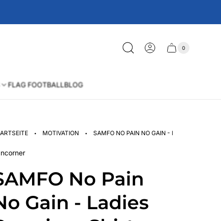
0
Schublade
Anzahl
der
des
Artikel
im
Wagens
Warenkorb
FLAG FOOTBALL
BLOG
·
·
ARTSEITE
MOTIVATION
SAMFO NO PAIN NO GAIN - LADIES PREMIU
ncorner
SAMFO No Pain
No Gain - Ladies