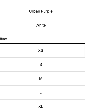
Urban Purple
White
öße:
XS
S
M
L
XL