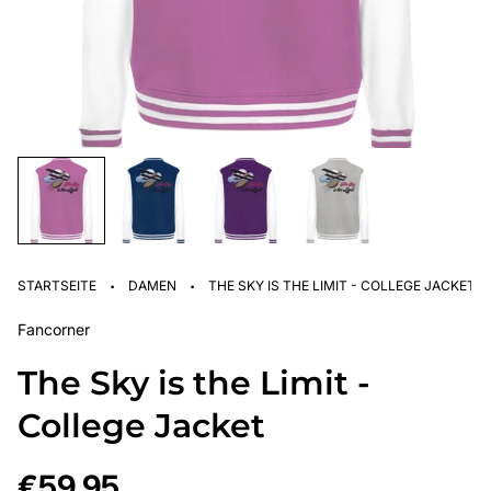
·
·
STARTSEITE
DAMEN
THE SKY IS THE LIMIT - COLLEGE JACKET
Fancorner
The Sky is the Limit -
College Jacket
Regulärer
€59,95