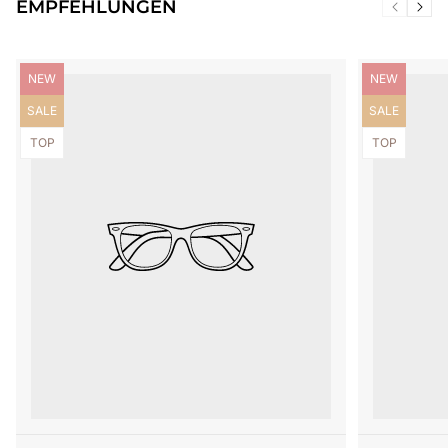
EMPFEHLUNGEN
Produktbezeichnung:
Produktbezei
NEW
NEW
Produktbezeichnung:
Produktbezei
SALE
SALE
Produktbezeichnung:
Produktbezei
TOP
TOP