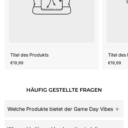
Titel des Produkts
Titel des
Regulärer
Regulärer
€19,99
€19,99
Preis
Preis
HÄUFIG GESTELLTE FRAGEN
Welche Produkte bietet der Game Day Vibes
Game Day Vibes ist dein Ziel für hochwertige American