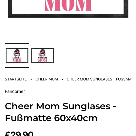
·
·
STARTSEITE
CHEER MOM
CHEER MOM SUNGLASES - FUSSMATTE
Fancorner
Cheer Mom Sunglases -
Fußmatte 60x40cm
Regulärer
€29,90