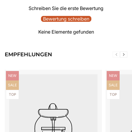
Schreiben Sie die erste Bewertung
Bewertung schreiben
Keine Elemente gefunden
EMPFEHLUNGEN
Produktbezeichnung:
Produktbezei
NEW
NEW
Produktbezeichnung:
Produktbezei
SALE
SALE
Produktbezeichnung:
Produktbezei
TOP
TOP