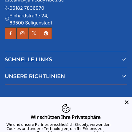
06182 7836970
Einhardstraße 24,
63500 Seligenstadt
SCHNELLE LINKS
Alle Produkte
UNSERE RICHTLINIEN
Faqs
Blog
AGB
Über uns
Datenschutz
Deutsch
Kontaktiere uns
Impressum
Widerruf
Wir schützen Ihre Privatsphäre.
Wir und unsere Partner, einschließlich Shopify, verwenden
Cookies und andere Technologien, um Ihr Erlebnis zu