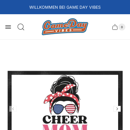
WILLKOMMEN BEI GAME DAY VIBES
Laden-
Logo
0
Schubla
Anzah
der
des
Artikel
im
Wagens
Waren