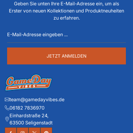
tun, als Spieler, Stadionsprecher, Pressesprecher,
Geben Sie unten Ihre E-Mail-Adresse ein, um als
Funktionär, Buchautor, Journalist und Portalbetreiber.
Erster von neuen Kollektionen und Produktneuheiten
Diese über 40 Jahre American Football Erfahrung sind
zu erfahren.
auch im Game Day Vibes shop an jeder Stelle zu
E-
spüren. Die historischen Teams und die exklusiven
Mail-
Details liegen ihm dabei besonders am Herzen.
Adresse
eingeben
...
JETZT ANMELDEN
team@gamedayvibes.de
06182 7836970
Einhardstraße 24,
63500 Seligenstadt