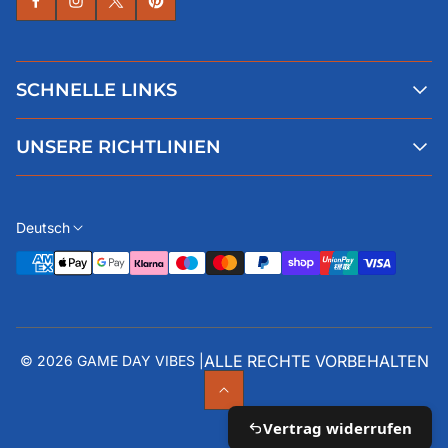
SCHNELLE LINKS
Alle Produkte
UNSERE RICHTLINIEN
Faqs
Blog
AGB
Über uns
Datenschutz
Deutsch
Kontaktiere uns
Impressum
Widerruf
ALLE RECHTE VORBEHALTEN
© 2026 GAME DAY VIBES |
Vertrag widerrufen