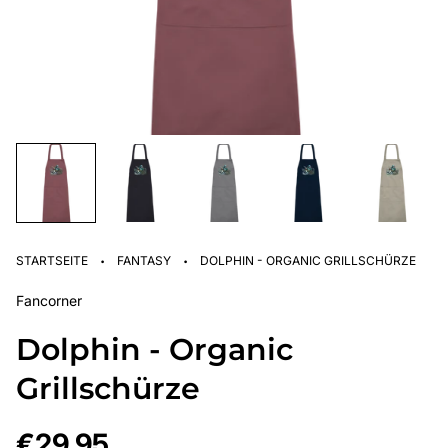
·
·
STARTSEITE
FANTASY
DOLPHIN - ORGANIC GRILLSCHÜRZE
Fancorner
Dolphin - Organic
Grillschürze
Regulärer
€29,95