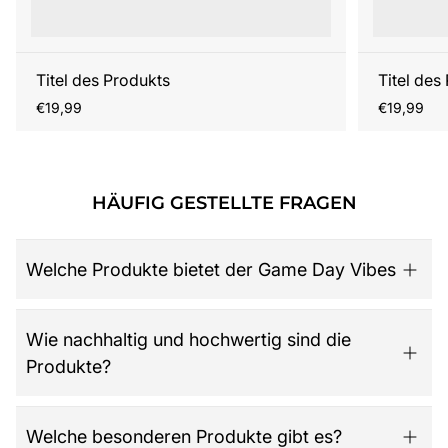
Titel des Produkts
Titel des
Regulärer
Regulärer
€19,99
€19,99
Preis
Preis
HÄUFIG GESTELLTE FRAGEN
Welche Produkte bietet der Game Day Vibes
Game Day Vibes ist dein Ziel für hochwertige American
Wie nachhaltig und hochwertig sind die
Football Fanartikel. Das Sortiment umfasst NFL-Merch
Produkte?
aller 32 Teams, exklusive Kollektionen für Damen,
Herren und Kinder, Retro-Trikots, Gameworn Items,
Caps, Tassen, Kalender & Zubehör, Partyartikel, Bücher
Der Shop legt großen Wert auf Qualität, Langlebigkeit
Welche besonderen Produkte gibt es?
wie das offizielle „National Football League: Alles was
und nachhaltige Materialien. Jedes Produkt ist so