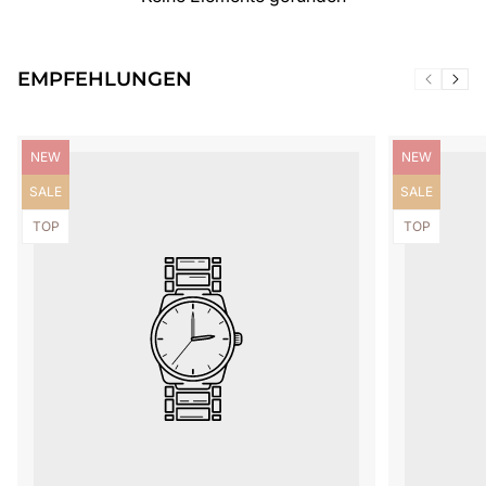
EMPFEHLUNGEN
Produktbezeichnung:
Produktbezei
NEW
NEW
Produktbezeichnung:
Produktbezei
SALE
SALE
Produktbezeichnung:
Produktbezei
TOP
TOP