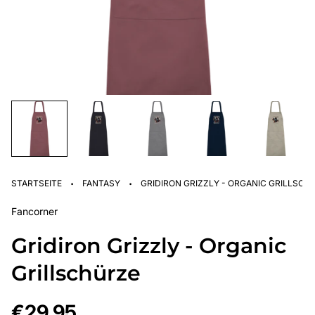
·
·
STARTSEITE
FANTASY
GRIDIRON GRIZZLY - ORGANIC GRILLSCH
Fancorner
Gridiron Grizzly - Organic
Grillschürze
Regulärer
€29,95