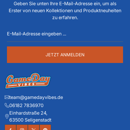
tun, als Spieler, Stadionsprecher, Pressesprecher,
Geben Sie unten Ihre E-Mail-Adresse ein, um als
Funktionär, Buchautor, Journalist und Portalbetreiber.
Erster von neuen Kollektionen und Produktneuheiten
Diese über 40 Jahre American Football Erfahrung sind
zu erfahren.
auch im Game Day Vibes shop an jeder Stelle zu
E-
spüren. Die historischen Teams und die exklusiven
Mail-
Details liegen ihm dabei besonders am Herzen.
Adresse
eingeben
...
JETZT ANMELDEN
team@gamedayvibes.de
06182 7836970
Einhardstraße 24,
63500 Seligenstadt