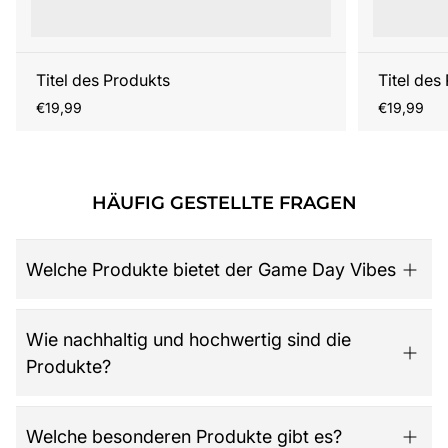
Titel des Produkts
Titel des
Regulärer
Regulärer
€19,99
€19,99
Preis
Preis
HÄUFIG GESTELLTE FRAGEN
Welche Produkte bietet der Game Day Vibes
Game Day Vibes ist dein Ziel für hochwertige American
Wie nachhaltig und hochwertig sind die
Football Fanartikel. Das Sortiment umfasst NFL-Merch
Produkte?
aller 32 Teams, exklusive Kollektionen für Damen,
Herren und Kinder, Retro-Trikots, Gameworn Items,
Caps, Tassen, Kalender & Zubehör, Partyartikel, Bücher
Der Shop legt großen Wert auf Qualität, Langlebigkeit
Welche besonderen Produkte gibt es?
wie das offizielle „National Football League: Alles was
und nachhaltige Materialien. Jedes Produkt ist so