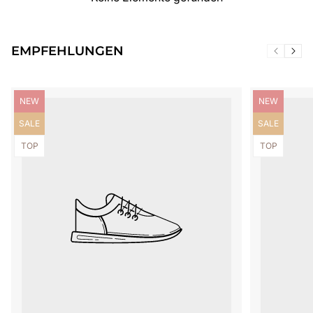
EMPFEHLUNGEN
Produktbezeichnung:
Produktbezei
NEW
NEW
Produktbezeichnung:
Produktbezei
SALE
SALE
Produktbezeichnung:
Produktbezei
TOP
TOP