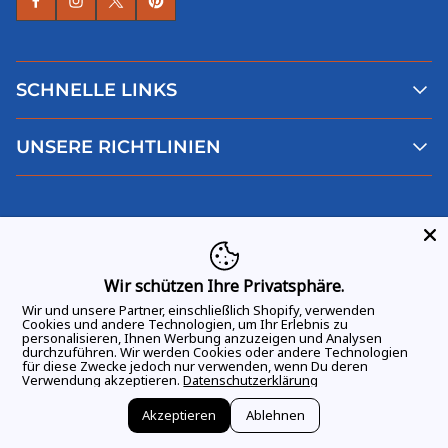
SCHNELLE LINKS
Alle Produkte
UNSERE RICHTLINIEN
Faqs
Blog
AGB
Über uns
Datenschutz
Deutsch
Kontaktiere uns
Impressum
Widerruf
Wir schützen Ihre Privatsphäre.
Wir und unsere Partner, einschließlich Shopify, verwenden
Cookies und andere Technologien, um Ihr Erlebnis zu
personalisieren, Ihnen Werbung anzuzeigen und Analysen
durchzuführen. Wir werden Cookies oder andere Technologien
ALLE RECHTE VORBEHALTEN
© 2026 GAME DAY VIBES |
für diese Zwecke jedoch nur verwenden, wenn Du deren
Verwendung akzeptieren.
Datenschutzerklärung
Akzeptieren
Ablehnen
Vertrag widerrufen