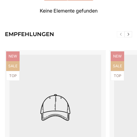
Keine Elemente gefunden
EMPFEHLUNGEN
Produktbezeichnung:
Produktbezei
NEW
NEW
Produktbezeichnung:
Produktbezei
SALE
SALE
Produktbezeichnung:
Produktbezei
TOP
TOP