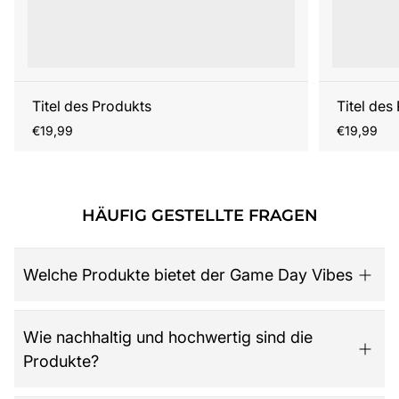
Titel des Produkts
Titel des
Regulärer
Regulärer
€19,99
€19,99
Preis
Preis
HÄUFIG GESTELLTE FRAGEN
Welche Produkte bietet der Game Day Vibes
Game Day Vibes ist dein Ziel für hochwertige American
Wie nachhaltig und hochwertig sind die
Football Fanartikel. Das Sortiment umfasst NFL-Merch
Produkte?
aller 32 Teams, exklusive Kollektionen für Damen,
Herren und Kinder, Retro-Trikots, Gameworn Items,