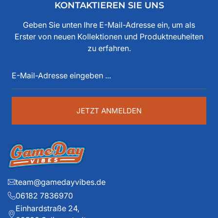
KONTAKTIEREN SIE UNS
bereits seit den 80iger Jahren mit American Football zu
tun, als Spieler, Stadionsprecher, Pressesprecher,
Geben Sie unten Ihre E-Mail-Adresse ein, um als
Funktionär, Buchautor, Journalist und Portalbetreiber.
Erster von neuen Kollektionen und Produktneuheiten
Diese über 40 Jahre American Football Erfahrung sind
zu erfahren.
auch im Game Day Vibes shop an jeder Stelle zu
E-
spüren. Die historischen Teams und die exklusiven
Mail-
Details liegen ihm dabei besonders am Herzen.
Adresse
eingeben
...
JETZT ANMELDEN
team@gamedayvibes.de
06182 7836970
Einhardstraße 24,