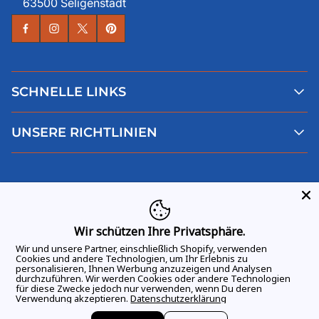
63500 Seligenstadt
SCHNELLE LINKS
Alle Produkte
UNSERE RICHTLINIEN
Faqs
Blog
AGB
Über uns
Datenschutz
Deutsch
Kontaktiere uns
Impressum
Widerruf
Wir schützen Ihre Privatsphäre.
Wir und unsere Partner, einschließlich Shopify, verwenden
Cookies und andere Technologien, um Ihr Erlebnis zu
personalisieren, Ihnen Werbung anzuzeigen und Analysen
durchzuführen. Wir werden Cookies oder andere Technologien
ALLE RECHTE VORBEHALTEN
© 2026 GAME DAY VIBES |
für diese Zwecke jedoch nur verwenden, wenn Du deren
Verwendung akzeptieren.
Datenschutzerklärung