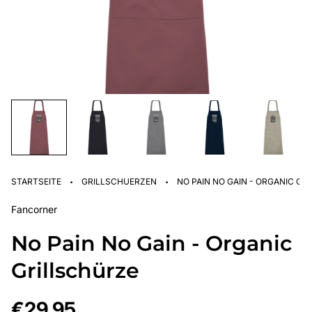
·
·
STARTSEITE
GRILLSCHUERZEN
NO PAIN NO GAIN - ORGANIC GR
Fancorner
No Pain No Gain - Organic
Grillschürze
Regulärer
€29,95