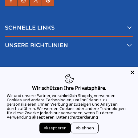
SCHNELLE LINKS
Alle Produkte
UNSERE RICHTLINIEN
Faqs
Blog
AGB
Über uns
Datenschutz
Deutsch
Kontaktiere uns
Impressum
Widerruf
Wir schützen Ihre Privatsphäre.
Wir und unsere Partner, einschließlich Shopify, verwenden
Cookies und andere Technologien, um Ihr Erlebnis zu
personalisieren, Ihnen Werbung anzuzeigen und Analysen
durchzuführen. Wir werden Cookies oder andere Technologien
ALLE RECHTE VORBEHALTEN
© 2026 GAME DAY VIBES |
für diese Zwecke jedoch nur verwenden, wenn Du deren
Verwendung akzeptieren.
Datenschutzerklärung
Akzeptieren
Ablehnen
Vertrag widerrufen