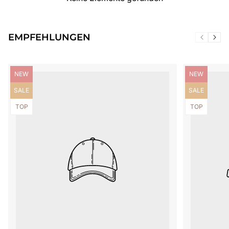
EMPFEHLUNGEN
Produktbezeichnung:
Produktbezei
NEW
NEW
Produktbezeichnung:
Produktbezei
SALE
SALE
Produktbezeichnung:
Produktbezei
TOP
TOP