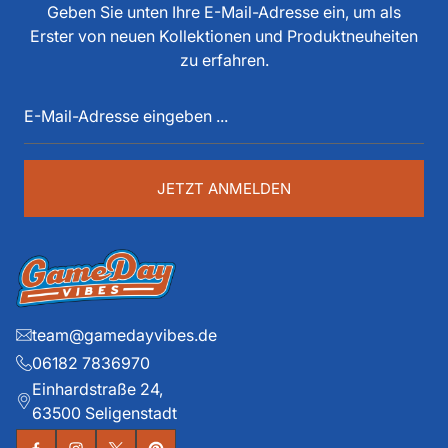
tun, als Spieler, Stadionsprecher, Pressesprecher,
Geben Sie unten Ihre E-Mail-Adresse ein, um als
Funktionär, Buchautor, Journalist und Portalbetreiber.
Erster von neuen Kollektionen und Produktneuheiten
Diese über 40 Jahre American Football Erfahrung sind
zu erfahren.
auch im Game Day Vibes shop an jeder Stelle zu
E-
spüren. Die historischen Teams und die exklusiven
Mail-
Details liegen ihm dabei besonders am Herzen.
Adresse
eingeben
...
JETZT ANMELDEN
team@gamedayvibes.de
06182 7836970
Einhardstraße 24,
63500 Seligenstadt