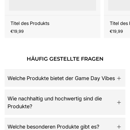
Titel des Produkts
Titel des
Regulärer
Regulärer
€19,99
€19,99
Preis
Preis
HÄUFIG GESTELLTE FRAGEN
Welche Produkte bietet der Game Day Vibes
Game Day Vibes ist dein Ziel für hochwertige American
Wie nachhaltig und hochwertig sind die
Football Fanartikel. Das Sortiment umfasst NFL-Merch
Produkte?
aller 32 Teams, exklusive Kollektionen für Damen,
Herren und Kinder, Retro-Trikots, Gameworn Items,
Caps, Tassen, Kalender & Zubehör, Partyartikel, Bücher
Der Shop legt großen Wert auf Qualität, Langlebigkeit
Welche besonderen Produkte gibt es?
wie das offizielle „National Football League: Alles was
und nachhaltige Materialien. Jedes Produkt ist so