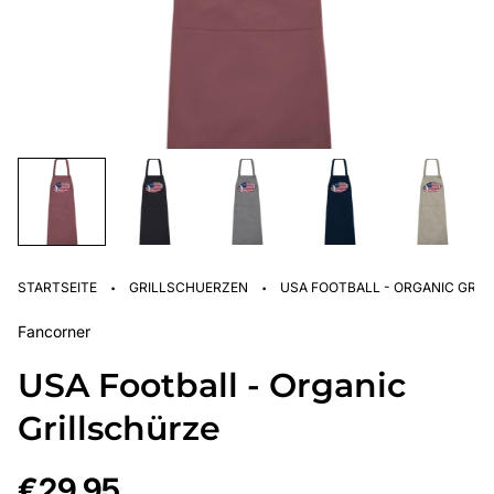
·
·
STARTSEITE
GRILLSCHUERZEN
USA FOOTBALL - ORGANIC GRI
Fancorner
USA Football - Organic
Grillschürze
Regulärer
€29,95