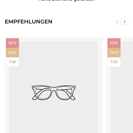
EMPFEHLUNGEN
Produktbezeichnung:
Produktbezei
NEW
NEW
Produktbezeichnung:
Produktbezei
SALE
SALE
Produktbezeichnung:
Produktbezei
TOP
TOP