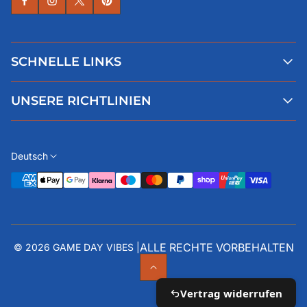
SCHNELLE LINKS
Alle Produkte
UNSERE RICHTLINIEN
Faqs
Blog
AGB
Über uns
Datenschutz
Deutsch
Kontaktiere uns
Impressum
Widerruf
ALLE RECHTE VORBEHALTEN
© 2026 GAME DAY VIBES |
Vertrag widerrufen