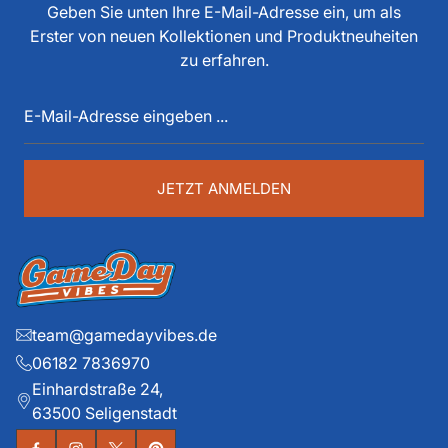
tun, als Spieler, Stadionsprecher, Pressesprecher,
Geben Sie unten Ihre E-Mail-Adresse ein, um als
Funktionär, Buchautor, Journalist und Portalbetreiber.
Erster von neuen Kollektionen und Produktneuheiten
Diese über 40 Jahre American Football Erfahrung sind
zu erfahren.
auch im Game Day Vibes shop an jeder Stelle zu
E-
spüren. Die historischen Teams und die exklusiven
Mail-
Details liegen ihm dabei besonders am Herzen.
Adresse
eingeben
...
JETZT ANMELDEN
team@gamedayvibes.de
06182 7836970
Einhardstraße 24,
63500 Seligenstadt