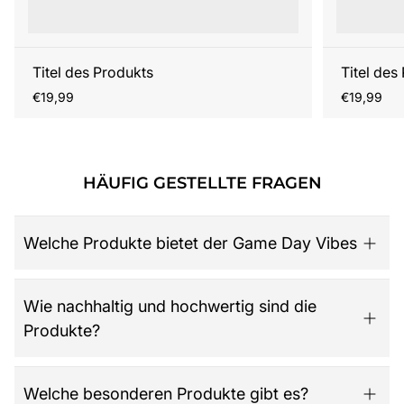
Titel des Produkts
Titel des
Regulärer
Regulärer
€19,99
€19,99
Preis
Preis
HÄUFIG GESTELLTE FRAGEN
Welche Produkte bietet der Game Day Vibes
Game Day Vibes ist dein Ziel für hochwertige American
Wie nachhaltig und hochwertig sind die
Football Fanartikel. Das Sortiment umfasst NFL-Merch
Produkte?
aller 32 Teams, exklusive Kollektionen für Damen,
Herren und Kinder, Retro-Trikots, Gameworn Items,
Caps, Tassen, Kalender & Zubehör, Partyartikel, Bücher
Der Shop legt großen Wert auf Qualität, Langlebigkeit
Welche besonderen Produkte gibt es?
wie das offizielle „National Football League: Alles was
und nachhaltige Materialien. Jedes Produkt ist so