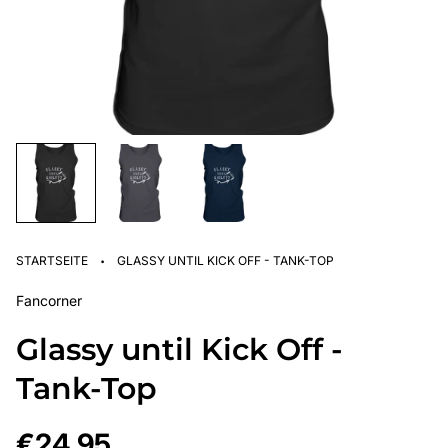
·
STARTSEITE
GLASSY UNTIL KICK OFF - TANK-TOP
Fancorner
Glassy until Kick Off -
Tank-Top
Regulärer
€24,95