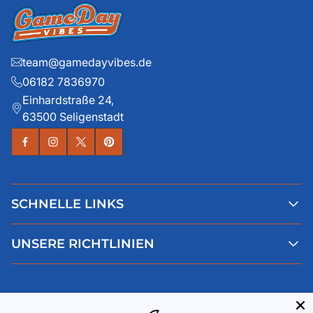
team@gamedayvibes.de
06182 7836970
Einhardstraße 24,
63500 Seligenstadt
SCHNELLE LINKS
Alle Produkte
UNSERE RICHTLINIEN
Faqs
Blog
AGB
Über uns
Datenschutz
Deutsch
Kontaktiere uns
Impressum