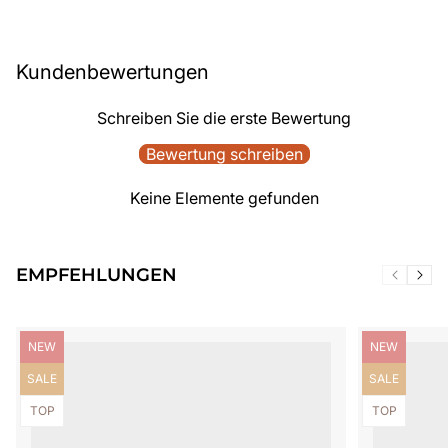
Kundenbewertungen
Schreiben Sie die erste Bewertung
Bewertung schreiben
Keine Elemente gefunden
EMPFEHLUNGEN
Produktbezeichnung:
Produktbezei
NEW
NEW
Produktbezeichnung:
Produktbezei
SALE
SALE
Produktbezeichnung:
Produktbezei
TOP
TOP