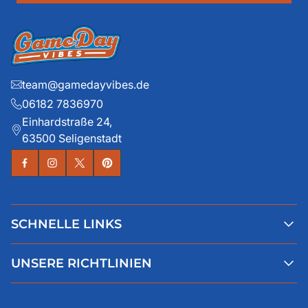
team@gamedayvibes.de
06182 7836970
Einhardstraße 24,
63500 Seligenstadt
SCHNELLE LINKS
Alle Produkte
UNSERE RICHTLINIEN
Faqs
Blog
AGB
Über uns