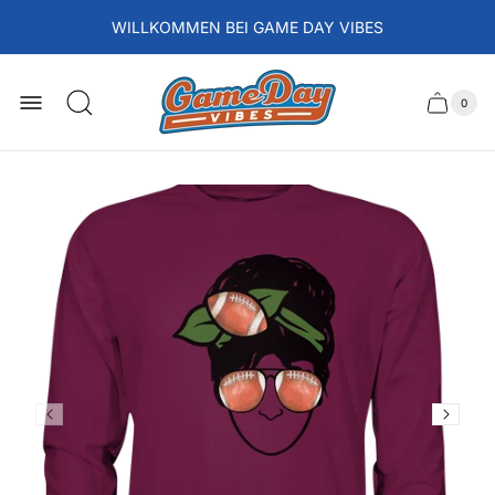
WILLKOMMEN BEI GAME DAY VIBES
Laden-
Logo
0
Schubla
Anzah
der
des
Artikel
im
Wagens
Waren