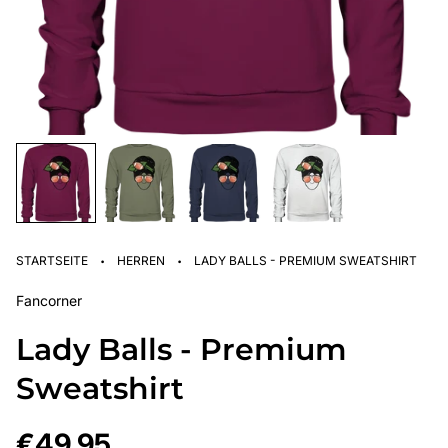
·
·
STARTSEITE
HERREN
LADY BALLS - PREMIUM SWEATSHIRT
Fancorner
Lady Balls - Premium
Sweatshirt
Regulärer
€49,95