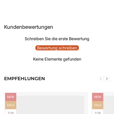
Kundenbewertungen
Schreiben Sie die erste Bewertung
Bewertung schreiben
Keine Elemente gefunden
EMPFEHLUNGEN
Produktbezeichnung:
Produktbezei
NEW
NEW
Produktbezeichnung:
Produktbezei
SALE
SALE
Produktbezeichnung:
Produktbezei
TOP
TOP