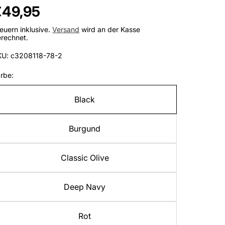
egulärer
€49,95
reis
euern inklusive.
Versand
wird an der Kasse
rechnet.
KU: c3208118-78-2
rbe:
Black
Burgund
Classic Olive
Deep Navy
Rot