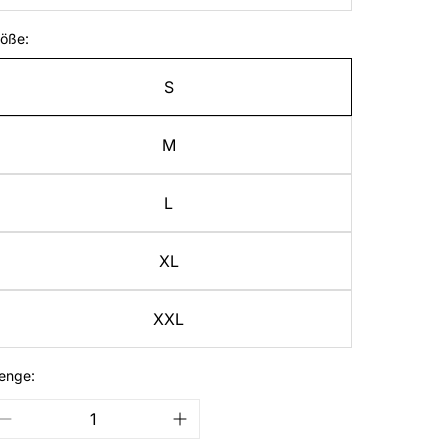
öße:
S
M
L
XL
XXL
enge: