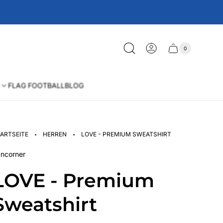
0
Schublade
Anzahl
der
des
Artikel
im
Wagens
Warenkorb
FLAG FOOTBALL
BLOG
·
·
ARTSEITE
HERREN
LOVE - PREMIUM SWEATSHIRT
ncorner
LOVE - Premium
Sweatshirt