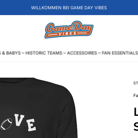
WILLKOMMEN BEI GAME DAY VIBES
Laden-
Logo
S & BABYS
HISTORIC TEAMS
ACCESSOIRES
FAN ESSENTIALS
ST
Fa