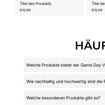
Titel des Produkts
Titel d
Regulärer
Reguläre
€19,99
€19,99
Preis
Preis
HÄUF
Welche Produkte bietet der Game Day V
Game Day Vibes ist dein Ziel für hochwertige 
Wie nachhaltig und hochwertig sind die
Damen, Herren und Kinder, Retro-Trikots, Gamew
League: Alles was du über American Football w
Der Shop legt großen Wert auf Qualität, Langle
Welche besonderen Produkte gibt es?
wird und die Werte der Community widerspieg