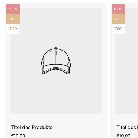
Produktbezeichnung:
Produktbezei
NEW
NEW
Produktbezeichnung:
Produktbezei
SALE
SALE
Produktbezeichnung:
Produktbezei
TOP
TOP
Titel des Produkts
Titel des
Regulärer
Regulärer
€19,99
€19,99