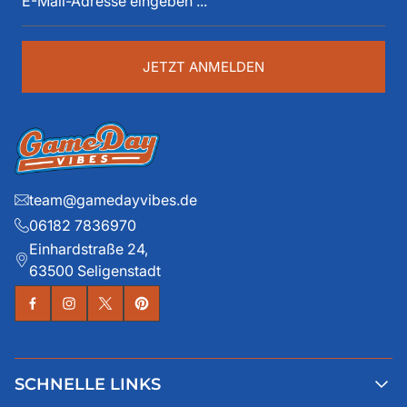
Details liegen ihm dabei besonders am Herzen.
Adresse
eingeben
...
JETZT ANMELDEN
team@gamedayvibes.de
06182 7836970
Einhardstraße 24,
63500 Seligenstadt
SCHNELLE LINKS