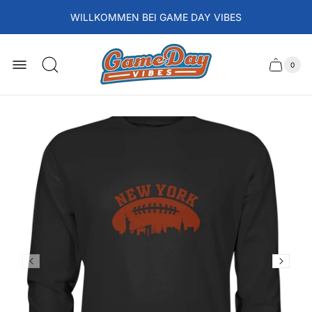
WILLKOMMEN BEI GAME DAY VIBES
Laden-
Logo
0
Schubla
Anzah
der
des
Artikel
im
Wagens
Waren