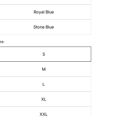
Royal Blue
Stone Blue
ze:
S
M
L
XL
XXL