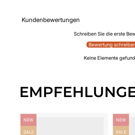
Kundenbewertungen
Schreiben Sie die erste Be
Bewertung schreibe
Keine Elemente gefun
EMPFEHLUNG
Produktbezeichnung:
Produktb
NEW
NEW
Produktbezeichnung:
Produktb
SALE
SALE