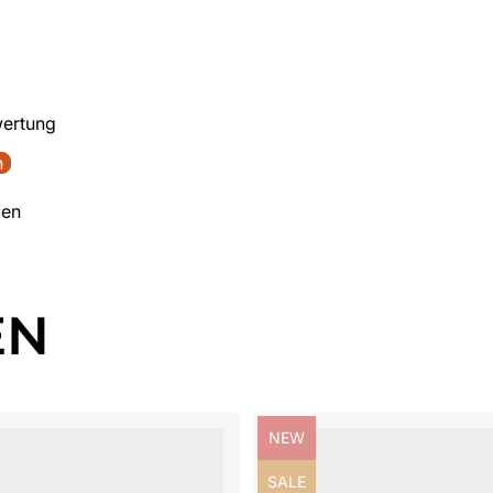
wertung
n
den
EN
ezeichnung:
Produktbezeichnung:
NEW
ezeichnung:
Produktbezeichnung:
SALE