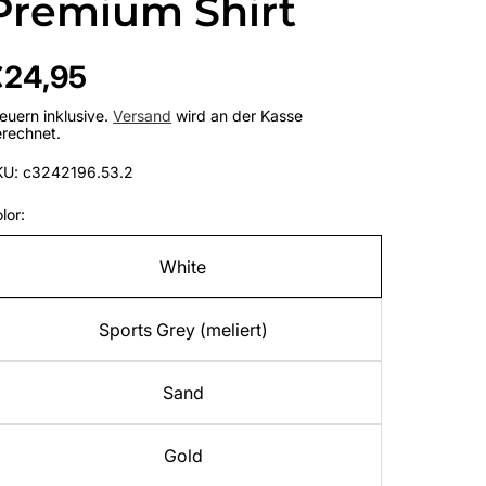
Premium Shirt
egulärer
€24,95
reis
euern inklusive.
Versand
wird an der Kasse
rechnet.
KU: c3242196.53.2
lor:
White
Sports Grey (meliert)
Sand
Gold