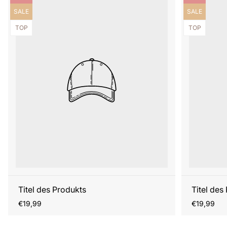
Produktbezeichnung:
Produktbezei
SALE
SALE
Produktbezeichnung:
Produktbezei
TOP
TOP
Titel des Produkts
Titel des
Regulärer
Regulärer
€19,99
€19,99
Preis
Preis