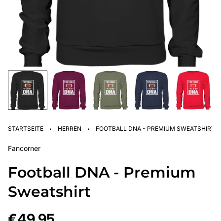
·
·
STARTSEITE
HERREN
FOOTBALL DNA - PREMIUM SWEATSHIRT
Fancorner
Football DNA - Premium
Sweatshirt
Regulärer
€49,95