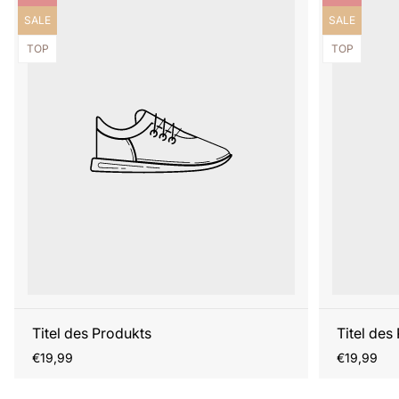
Produktbezeichnung:
Produktbezei
SALE
SALE
Produktbezeichnung:
Produktbezei
TOP
TOP
Titel des Produkts
Titel des
Regulärer
Regulärer
€19,99
€19,99
Preis
Preis