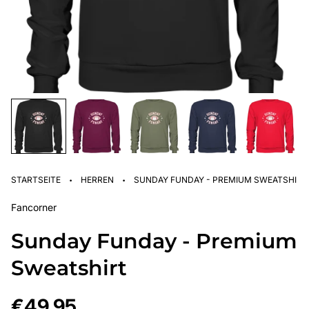
·
·
STARTSEITE
HERREN
SUNDAY FUNDAY - PREMIUM SWEATSHIRT
Fancorner
Sunday Funday - Premium
Sweatshirt
Regulärer
€49,95