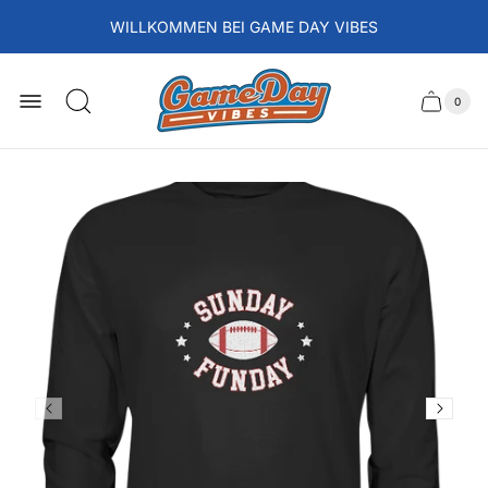
WILLKOMMEN BEI GAME DAY VIBES
Laden-
Logo
0
Schubla
Anzah
der
des
Artikel
im
Wagens
Waren