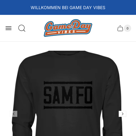
WILLKOMMEN BEI GAME DAY VIBES
Laden-
Logo
0
Schubla
Anzah
der
des
Artikel
im
Wagens
Waren