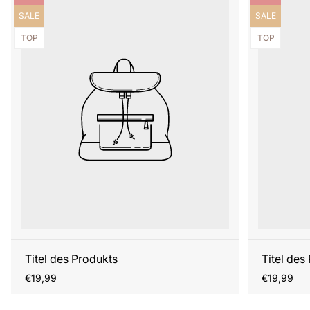
Produktbezeichnung:
Produktbezei
SALE
SALE
Produktbezeichnung:
Produktbezei
TOP
TOP
Titel des Produkts
Titel des
Regulärer
Regulärer
€19,99
€19,99
Preis
Preis