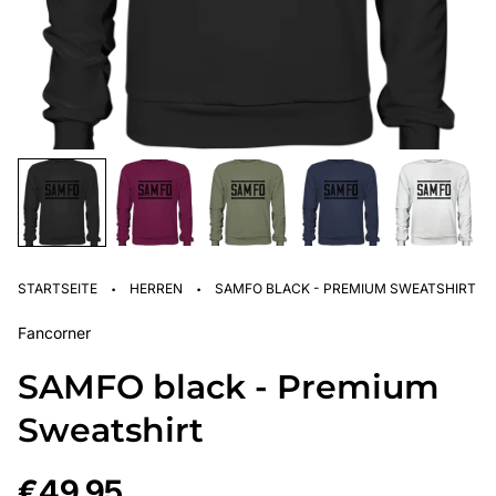
·
·
STARTSEITE
HERREN
SAMFO BLACK - PREMIUM SWEATSHIRT
Fancorner
SAMFO black - Premium
Sweatshirt
Regulärer
€49,95