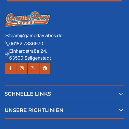
team@gamedayvibes.de
06182 7836970
Einhardstraße 24,
63500 Seligenstadt
SCHNELLE LINKS
Alle Produkte
UNSERE RICHTLINIEN
Faqs
Blog
AGB
Über uns