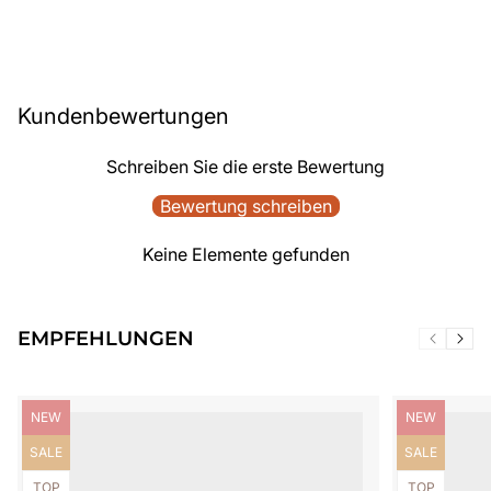
Kundenbewertungen
Schreiben Sie die erste Bewertung
Bewertung schreiben
Keine Elemente gefunden
EMPFEHLUNGEN
Produktbezeichnung:
Produktbezei
NEW
NEW
Produktbezeichnung:
Produktbezei
SALE
SALE
Produktbezeichnung:
Produktbezei
TOP
TOP