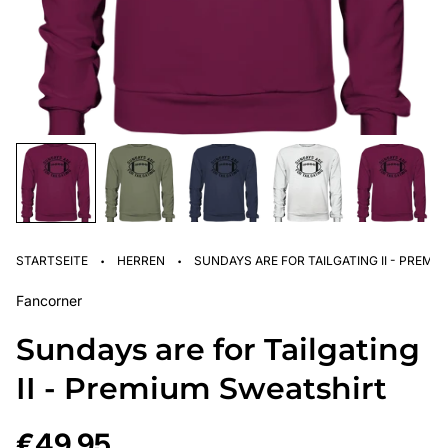
·
·
STARTSEITE
HERREN
SUNDAYS ARE FOR TAILGATING II - PREMI
Fancorner
Sundays are for Tailgating
II - Premium Sweatshirt
Regulärer
€49,95