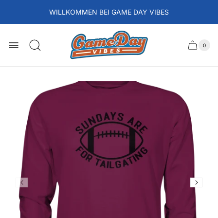
WILLKOMMEN BEI GAME DAY VIBES
Laden-
Logo
0
Schubla
Anzah
der
des
Artikel
im
Wagens
Waren