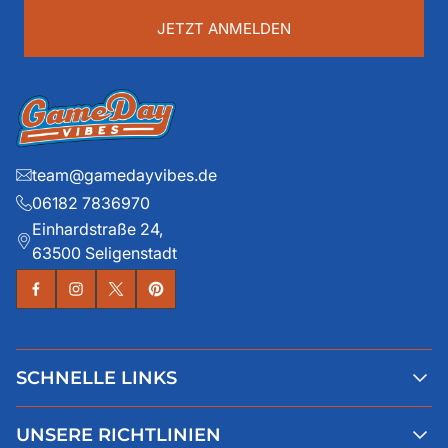
...
JETZT ANMELDEN
team@gamedayvibes.de
06182 7836970
Einhardstraße 24,
63500 Seligenstadt
SCHNELLE LINKS
Alle Produkte
UNSERE RICHTLINIEN
Faqs