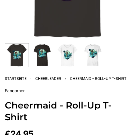
·
·
STARTSEITE
CHEERLEADER
CHEERMAID - ROLL-UP T-SHIRT
Fancorner
Cheermaid - Roll-Up T-
Shirt
Regulärer
€24,95