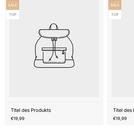
Produktbezeichnung:
Produktbezei
SALE
SALE
Produktbezeichnung:
Produktbezei
TOP
TOP
Titel des Produkts
Titel des
Regulärer
Regulärer
€19,99
€19,99
Preis
Preis