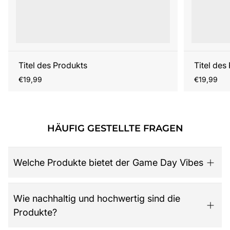
Titel des Produkts
Titel des
Regulärer
Regulärer
€19,99
€19,99
Preis
Preis
HÄUFIG GESTELLTE FRAGEN
Welche Produkte bietet der Game Day Vibes
Game Day Vibes ist dein Ziel für hochwertige American
Wie nachhaltig und hochwertig sind die
Football Fanartikel. Das Sortiment umfasst NFL-Merch
Produkte?
aller 32 Teams, exklusive Kollektionen für Damen,
Herren und Kinder, Retro-Trikots, Gameworn Items,