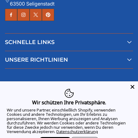
63500 Seligenstadt
SCHNELLE LINKS
Alle Produkte
UNSERE RICHTLINIEN
Faqs
Blog
AGB
Über uns
Datenschutz
Deutsch
Kontaktiere uns
Impressum
Widerruf
Wir schützen Ihre Privatsphäre.
Wir und unsere Partner, einschließlich Shopify, verwenden
Cookies und andere Technologien, um Ihr Erlebnis zu
personalisieren, Ihnen Werbung anzuzeigen und Analysen
durchzuführen. Wir werden Cookies oder andere Technologien
ALLE RECHTE VORBEHALTEN
© 2026 GAME DAY VIBES |
für diese Zwecke jedoch nur verwenden, wenn Du deren
Verwendung akzeptieren.
Datenschutzerklärung