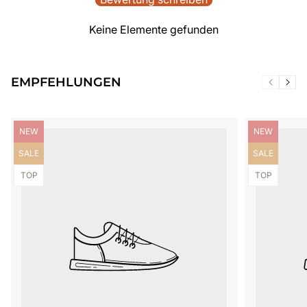
Keine Elemente gefunden
EMPFEHLUNGEN
Produktbezeichnung:
Produktbezei
NEW
NEW
Produktbezeichnung:
Produktbezei
SALE
SALE
Produktbezeichnung:
Produktbezei
TOP
TOP