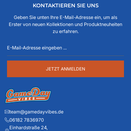
Freunden und der Ankerwerke GmbH. Weishaupt hat
KONTAKTIEREN SIE UNS
bereits seit den 80iger Jahren mit American Football zu
tun, als Spieler, Stadionsprecher, Pressesprecher,
Geben Sie unten Ihre E-Mail-Adresse ein, um als
Funktionär, Buchautor, Journalist und Portalbetreiber.
Erster von neuen Kollektionen und Produktneuheiten
Diese über 40 Jahre American Football Erfahrung sind
zu erfahren.
auch im Game Day Vibes shop an jeder Stelle zu
E-
spüren. Die historischen Teams und die exklusiven
Mail-
Details liegen ihm dabei besonders am Herzen.
Adresse
eingeben
...
JETZT ANMELDEN
team@gamedayvibes.de
06182 7836970
Einhardstraße 24,