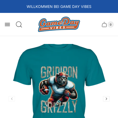
WILLKOMMEN BEI GAME DAY VIBES
Laden-
Logo
0
Schubla
Anzah
der
des
Artikel
im
Wagens
Waren