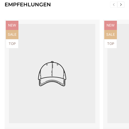
EMPFEHLUNGEN
Produktbezeichnung:
Produktbezei
NEW
NEW
Produktbezeichnung:
Produktbezei
SALE
SALE
Produktbezeichnung:
Produktbezei
TOP
TOP