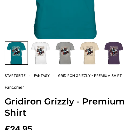
·
·
STARTSEITE
FANTASY
GRIDIRON GRIZZLY - PREMIUM SHIRT
Fancorner
Gridiron Grizzly - Premium
Shirt
Regulärer
€24,95