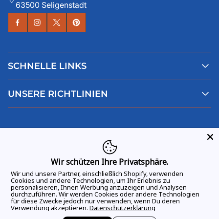
63500 Seligenstadt
SCHNELLE LINKS
Alle Produkte
UNSERE RICHTLINIEN
Faqs
Blog
AGB
Über uns
Datenschutz
Deutsch
Kontaktiere uns
Impressum
Widerruf
Wir schützen Ihre Privatsphäre.
Wir und unsere Partner, einschließlich Shopify, verwenden
Cookies und andere Technologien, um Ihr Erlebnis zu
personalisieren, Ihnen Werbung anzuzeigen und Analysen
durchzuführen. Wir werden Cookies oder andere Technologien
ALLE RECHTE VORBEHALTEN
© 2026 GAME DAY VIBES |
für diese Zwecke jedoch nur verwenden, wenn Du deren
Verwendung akzeptieren.
Datenschutzerklärung