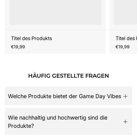
Titel des Produkts
Titel des
Regulärer
Regulärer
€19,99
€19,99
Preis
Preis
HÄUFIG GESTELLTE FRAGEN
Welche Produkte bietet der Game Day Vibes
Game Day Vibes ist dein Ziel für hochwertige American
Wie nachhaltig und hochwertig sind die
Football Fanartikel. Das Sortiment umfasst NFL-Merch
Produkte?
aller 32 Teams, exklusive Kollektionen für Damen,
Herren und Kinder, Retro-Trikots, Gameworn Items,