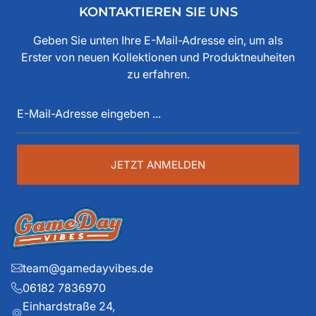
Freunden und der Ankerwerke GmbH. Weishaupt hat
KONTAKTIEREN SIE UNS
bereits seit den 80iger Jahren mit American Football zu
tun, als Spieler, Stadionsprecher, Pressesprecher,
Geben Sie unten Ihre E-Mail-Adresse ein, um als
Funktionär, Buchautor, Journalist und Portalbetreiber.
Erster von neuen Kollektionen und Produktneuheiten
Diese über 40 Jahre American Football Erfahrung sind
zu erfahren.
auch im Game Day Vibes shop an jeder Stelle zu
E-
spüren. Die historischen Teams und die exklusiven
Mail-
Details liegen ihm dabei besonders am Herzen.
Adresse
eingeben
...
JETZT ANMELDEN
team@gamedayvibes.de
06182 7836970
Einhardstraße 24,