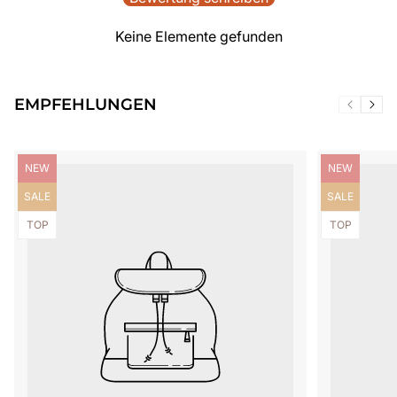
Keine Elemente gefunden
EMPFEHLUNGEN
Produktbezeichnung:
Produktbezei
NEW
NEW
Produktbezeichnung:
Produktbezei
SALE
SALE
Produktbezeichnung:
Produktbezei
TOP
TOP