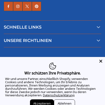
SCHNELLE LINKS
Alle Produkte
UNSERE RICHTLINIEN
Faqs
Blog
AGB
Über uns
Datenschutz
Deutsch
Kontaktiere uns
Impressum
Widerruf
Wir schützen Ihre Privatsphäre.
Wir und unsere Partner, einschließlich Shopify, verwenden
Cookies und andere Technologien, um Ihr Erlebnis zu
personalisieren, Ihnen Werbung anzuzeigen und Analysen
durchzuführen. Wir werden Cookies oder andere Technologien
ALLE RECHTE VORBEHALTEN
© 2026 GAME DAY VIBES |
für diese Zwecke jedoch nur verwenden, wenn Du deren
Verwendung akzeptieren.
Datenschutzerklärung
Akzeptieren
Ablehnen