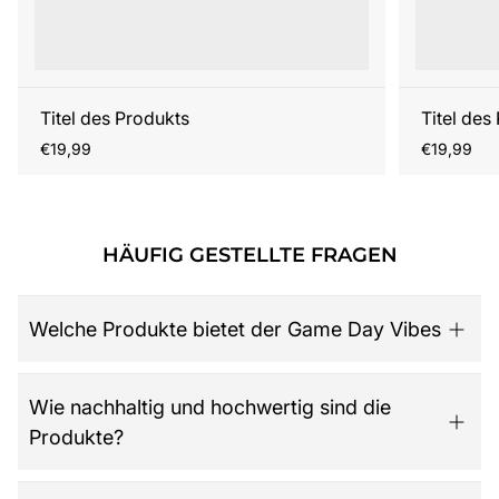
Titel des Produkts
Titel des
Regulärer
Regulärer
€19,99
€19,99
Preis
Preis
HÄUFIG GESTELLTE FRAGEN
Welche Produkte bietet der Game Day Vibes
Game Day Vibes ist dein Ziel für hochwertige American
Wie nachhaltig und hochwertig sind die
Football Fanartikel. Das Sortiment umfasst NFL-Merch
Produkte?
aller 32 Teams, exklusive Kollektionen für Damen,
Herren und Kinder, Retro-Trikots, Gameworn Items,
Caps, Tassen, Kalender & Zubehör, Partyartikel, Bücher
Der Shop legt großen Wert auf Qualität, Langlebigkeit