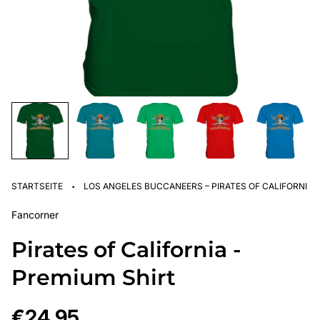
·
STARTSEITE
LOS ANGELES BUCCANEERS – PIRATES OF CALIFORNIA
Fancorner
Pirates of California -
Premium Shirt
Regulärer
€24,95