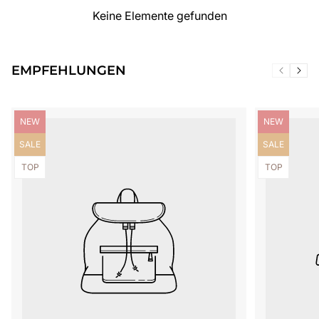
Keine Elemente gefunden
EMPFEHLUNGEN
Produktbezeichnung:
Produktbezei
NEW
NEW
Produktbezeichnung:
Produktbezei
SALE
SALE
Produktbezeichnung:
Produktbezei
TOP
TOP