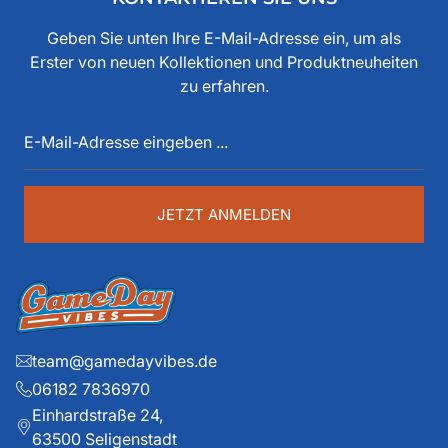
bereits seit den 80iger Jahren mit American Football zu
tun, als Spieler, Stadionsprecher, Pressesprecher,
Geben Sie unten Ihre E-Mail-Adresse ein, um als
Funktionär, Buchautor, Journalist und Portalbetreiber.
Erster von neuen Kollektionen und Produktneuheiten
Diese über 40 Jahre American Football Erfahrung sind
zu erfahren.
auch im Game Day Vibes shop an jeder Stelle zu
E-
spüren. Die historischen Teams und die exklusiven
Mail-
Details liegen ihm dabei besonders am Herzen.
Adresse
eingeben
...
JETZT ANMELDEN
team@gamedayvibes.de
06182 7836970
Einhardstraße 24,
63500 Seligenstadt