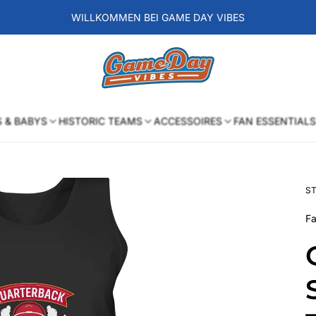
WILLKOMMEN BEI GAME DAY VIBES
Laden-
Logo
S & BABYS
HISTORIC TEAMS
ACCESSOIRES
FAN ESSENTIALS
ST
Fa