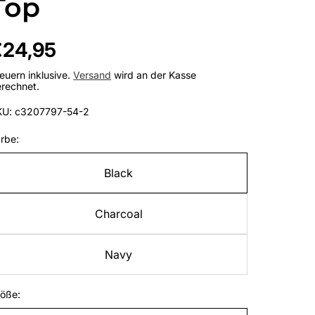
Top
egulärer
€24,95
reis
euern inklusive.
Versand
wird an der Kasse
rechnet.
KU: c3207797-54-2
rbe:
Black
Charcoal
Navy
öße: