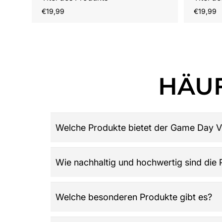
Regulärer
Reguläre
€19,99
€19,99
Preis
Preis
HÄUF
Welche Produkte bietet der Game Day V
Game Day Vibes ist dein Ziel für hochwertige 
Wie nachhaltig und hochwertig sind die
Damen, Herren und Kinder, Retro-Trikots, Gamew
League: Alles was du über American Football w
Der Shop legt großen Wert auf Qualität, Langle
Welche besonderen Produkte gibt es?
wird und die Werte der Community widerspieg