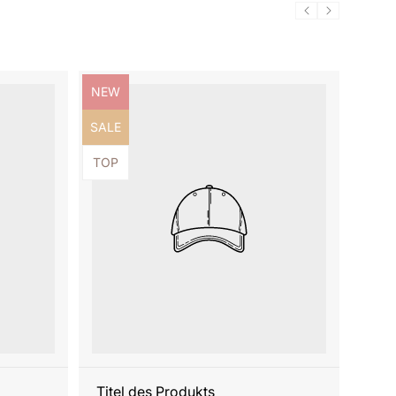
Produktbezeichnung:
NEW
Produktbezeichnung:
SALE
Produktbezeichnung:
TOP
Titel des Produkts