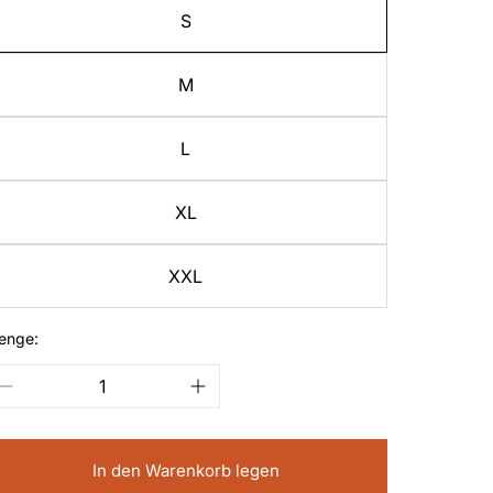
S
M
L
XL
XXL
enge:
In den Warenkorb legen