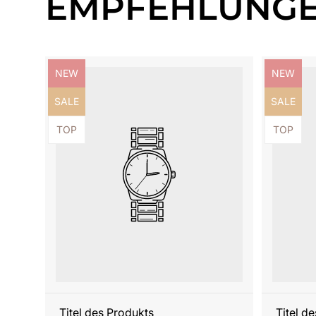
EMPFEHLUNG
Produktbezeichnung:
Produktb
NEW
NEW
Produktbezeichnung:
Produktb
SALE
SALE
Produktbezeichnung:
Produktb
TOP
TOP
Titel des Produkts
Titel d