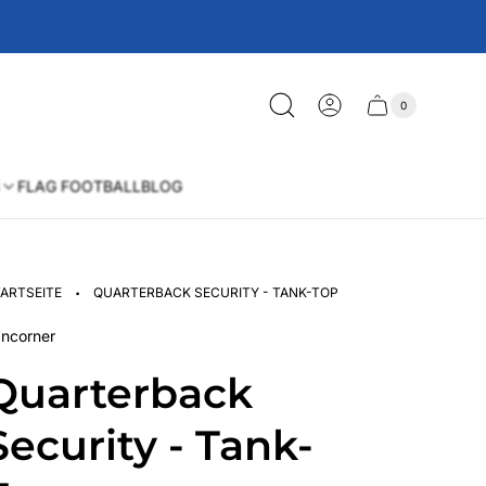
0
Schublade
Anzahl
der
des
Artikel
im
Wagens
Warenkorb
FLAG FOOTBALL
BLOG
·
ARTSEITE
QUARTERBACK SECURITY - TANK-TOP
ncorner
Quarterback
Security - Tank-