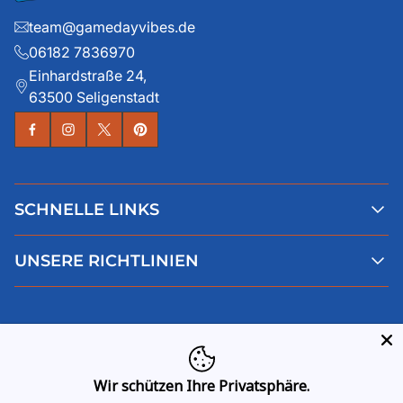
team@gamedayvibes.de
06182 7836970
Einhardstraße 24,
63500 Seligenstadt
SCHNELLE LINKS
Alle Produkte
UNSERE RICHTLINIEN
Faqs
Blog
AGB
Über uns
Datenschutz
Deutsch
Kontaktiere uns
Impressum
Widerruf
Wir schützen Ihre Privatsphäre.