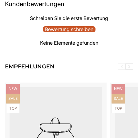
Kundenbewertungen
Schreiben Sie die erste Bewertung
Bewertung schreiben
Keine Elemente gefunden
EMPFEHLUNGEN
Produktbezeichnung:
Produktbezei
NEW
NEW
Produktbezeichnung:
Produktbezei
SALE
SALE
Produktbezeichnung:
Produktbezei
TOP
TOP