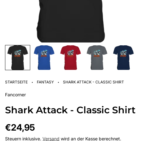
·
·
STARTSEITE
FANTASY
SHARK ATTACK - CLASSIC SHIRT
Fancorner
Shark Attack - Classic Shirt
Regulärer
€24,95
Preis
Steuern inklusive.
Versand
wird an der Kasse berechnet.