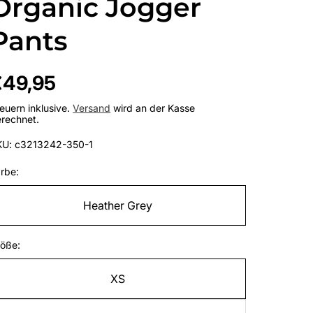
Organic Jogger
Pants
egulärer
€49,95
reis
euern inklusive.
Versand
wird an der Kasse
rechnet.
KU: c3213242-350-1
rbe:
Heather Grey
öße:
XS