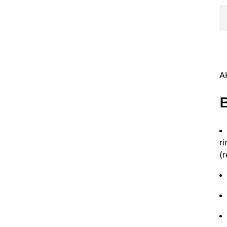
A
r
(r