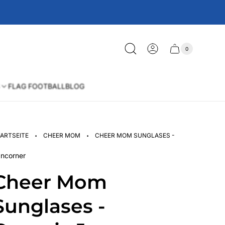
0
Schublade
Anzahl
der
des
Artikel
im
Wagens
Warenkorb
FLAG FOOTBALL
BLOG
·
·
ARTSEITE
CHEER MOM
CHEER MOM SUNGLASES - ORGANIC JOGG
ncorner
Cheer Mom
Sunglases -