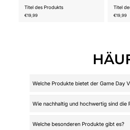
Titel des Produkts
Titel d
Regulärer
Reguläre
€19,99
€19,99
Preis
Preis
HÄUF
Welche Produkte bietet der Game Day V
Game Day Vibes ist dein Ziel für hochwertige 
Wie nachhaltig und hochwertig sind die
Damen, Herren und Kinder, Retro-Trikots, Gamew
League: Alles was du über American Football w
Der Shop legt großen Wert auf Qualität, Langle
Welche besonderen Produkte gibt es?
wird und die Werte der Community widerspieg