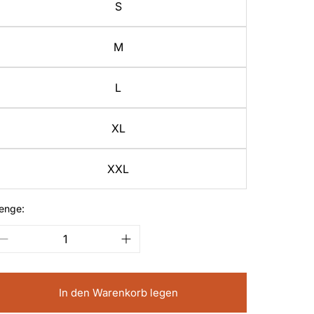
S
M
L
XL
XXL
enge:
In den Warenkorb legen