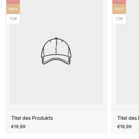
Produktbezeichnung:
Produktbezei
SALE
SALE
Produktbezeichnung:
Produktbezei
TOP
TOP
Titel des Produkts
Titel des
Regulärer
Regulärer
€19,99
€19,99
Preis
Preis