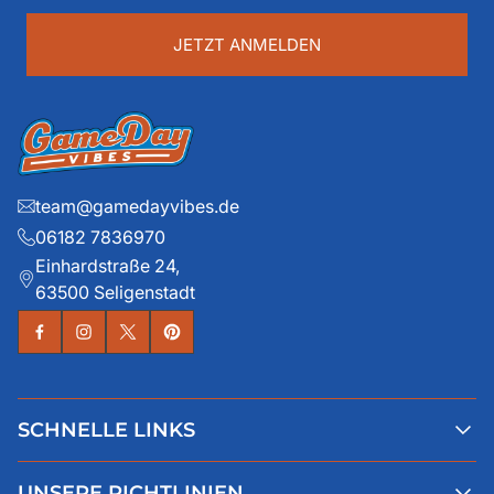
eingeben
...
JETZT ANMELDEN
team@gamedayvibes.de
06182 7836970
Einhardstraße 24,
63500 Seligenstadt
SCHNELLE LINKS
Alle Produkte
UNSERE RICHTLINIEN