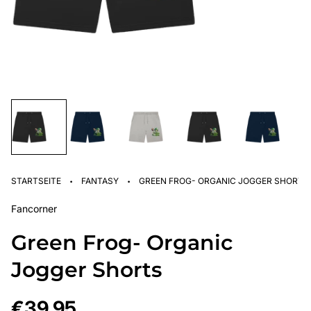
·
·
STARTSEITE
FANTASY
GREEN FROG- ORGANIC JOGGER SHORTS
Fancorner
Green Frog- Organic
Jogger Shorts
Regulärer
€39,95