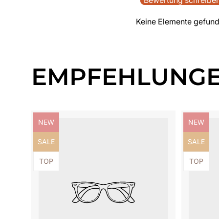
Bewertung schreibe
Keine Elemente gefun
EMPFEHLUNG
Produktbezeichnung:
Produktb
NEW
NEW
Produktbezeichnung:
Produktb
SALE
SALE
Produktbezeichnung:
Produktb
TOP
TOP