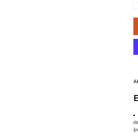
A
r
(r