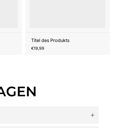
Titel des Produkts
Regulärer
€19,99
Preis
RAGEN