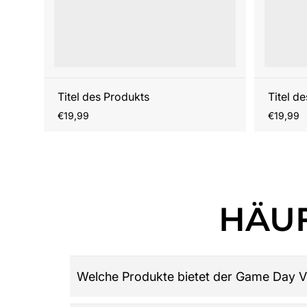
Titel des Produkts
Titel d
Regulärer
Reguläre
€19,99
€19,99
Preis
Preis
HÄUF
Welche Produkte bietet der Game Day V