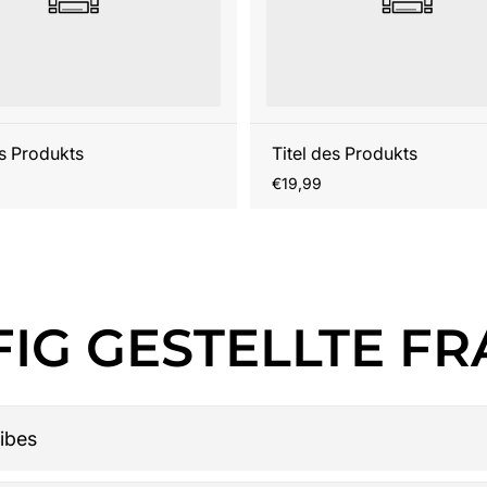
es Produkts
Titel des Produkts
r
Regulärer
€19,99
Preis
IG GESTELLTE F
ibes