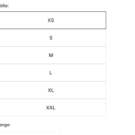
öße:
XS
S
M
L
XL
XXL
enge: