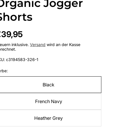
Organic Jogger
Shorts
egulärer
€39,95
reis
euern inklusive.
Versand
wird an der Kasse
rechnet.
KU: c3194583-326-1
rbe:
Black
French Navy
Heather Grey