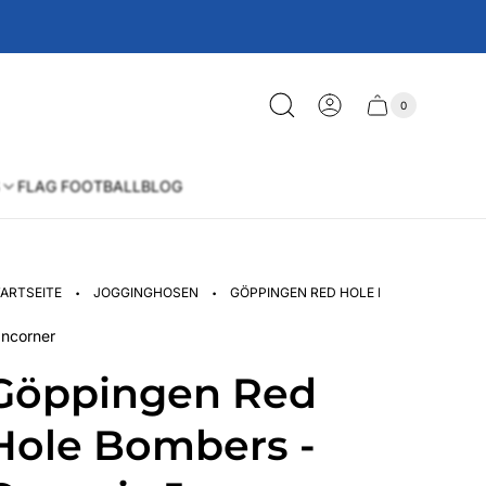
0
Schublade
Anzahl
der
des
Artikel
im
Wagens
Warenkorb
FLAG FOOTBALL
BLOG
·
·
ARTSEITE
JOGGINGHOSEN
GÖPPINGEN RED HOLE BOMBERS - ORG
ncorner
Göppingen Red
Hole Bombers -