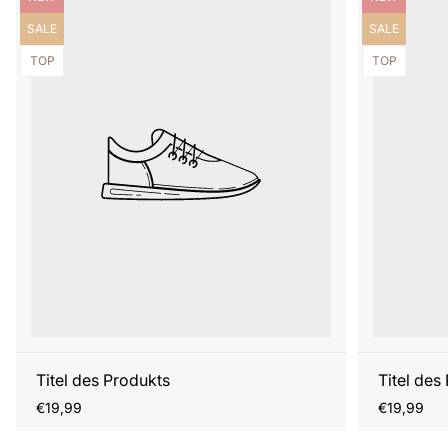
Produktbezeichnung:
Produktbezei
SALE
SALE
Produktbezeichnung:
Produktbezei
TOP
TOP
Titel des Produkts
Titel des
Regulärer
Regulärer
€19,99
€19,99
Preis
Preis