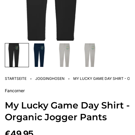
·
·
STARTSEITE
JOGGINGHOSEN
MY LUCKY GAME DAY SHIRT - OR
Fancorner
My Lucky Game Day Shirt -
Organic Jogger Pants
Regulärer
€49,95