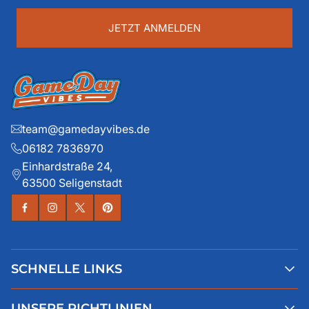
eingeben
...
JETZT ANMELDEN
team@gamedayvibes.de
06182 7836970
Einhardstraße 24,
63500 Seligenstadt
SCHNELLE LINKS
Alle Produkte
UNSERE RICHTLINIEN