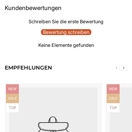
Kundenbewertungen
Schreiben Sie die erste Bewertung
Bewertung schreiben
Keine Elemente gefunden
EMPFEHLUNGEN
Produktbezeichnung:
Produktbezei
NEW
NEW
Produktbezeichnung:
Produktbezei
SALE
SALE
Produktbezeichnung:
Produktbezei
TOP
TOP