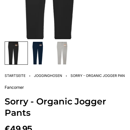
·
·
STARTSEITE
JOGGINGHOSEN
SORRY - ORGANIC JOGGER PANTS
Fancorner
Sorry - Organic Jogger
Pants
Regulärer
€49,95