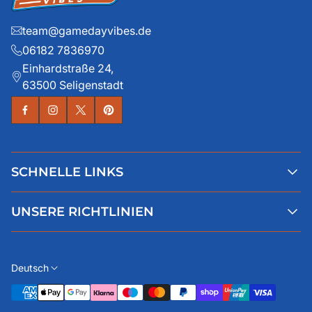
team@gamedayvibes.de
06182 7836970
Einhardstraße 24,
63500 Seligenstadt
SCHNELLE LINKS
Alle Produkte
UNSERE RICHTLINIEN
Faqs
Blog
AGB
Über uns
Datenschutz
Deutsch
Kontaktiere uns
Impressum
Widerruf