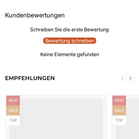
Kundenbewertungen
Schreiben Sie die erste Bewertung
Bewertung schreiben
Keine Elemente gefunden
EMPFEHLUNGEN
Produktbezeichnung:
Produktbezei
NEW
NEW
Produktbezeichnung:
Produktbezei
SALE
SALE
Produktbezeichnung:
Produktbezei
TOP
TOP