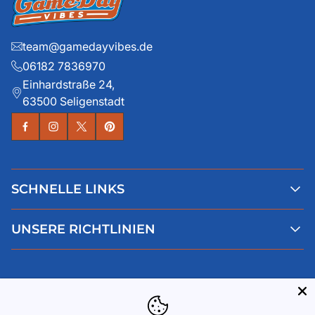
team@gamedayvibes.de
06182 7836970
Einhardstraße 24,
63500 Seligenstadt
SCHNELLE LINKS
Alle Produkte
UNSERE RICHTLINIEN
Faqs
Blog
AGB
Über uns
Datenschutz
Deutsch
Kontaktiere uns
Impressum
Widerruf