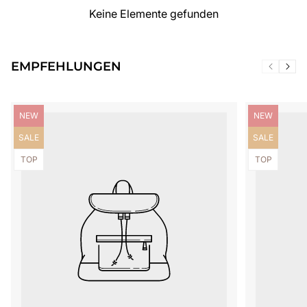
Keine Elemente gefunden
EMPFEHLUNGEN
Produktbezeichnung:
Produktbezei
NEW
NEW
Produktbezeichnung:
Produktbezei
SALE
SALE
Produktbezeichnung:
Produktbezei
TOP
TOP