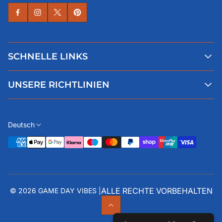
SCHNELLE LINKS
Alle Produkte
UNSERE RICHTLINIEN
Faqs
Blog
AGB
Über uns
Datenschutz
Deutsch
Kontaktiere uns
Impressum
Widerruf
ALLE RECHTE VORBEHALTEN
© 2026 GAME DAY VIBES |