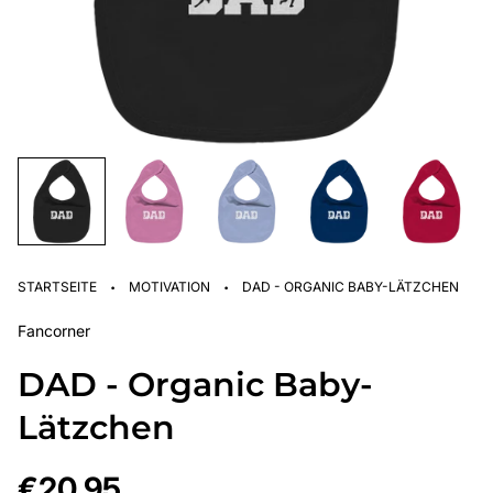
·
·
STARTSEITE
MOTIVATION
DAD - ORGANIC BABY-LÄTZCHEN
Fancorner
DAD - Organic Baby-
Lätzchen
Regulärer
€20,95