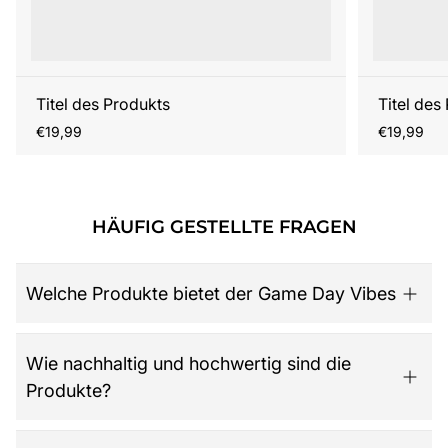
Titel des Produkts
Titel des
Regulärer
Regulärer
€19,99
€19,99
Preis
Preis
HÄUFIG GESTELLTE FRAGEN
Welche Produkte bietet der Game Day Vibes
Game Day Vibes ist dein Ziel für hochwertige American
Wie nachhaltig und hochwertig sind die
Football Fanartikel. Das Sortiment umfasst NFL-Merch
Produkte?
aller 32 Teams, exklusive Kollektionen für Damen,
Herren und Kinder, Retro-Trikots, Gameworn Items,
Caps, Tassen, Kalender & Zubehör, Partyartikel, Bücher
Der Shop legt großen Wert auf Qualität, Langlebigkeit