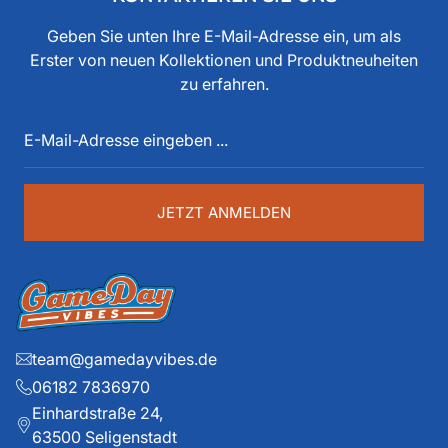
bereits seit den 80iger Jahren mit American Football zu
tun, als Spieler, Stadionsprecher, Pressesprecher,
Geben Sie unten Ihre E-Mail-Adresse ein, um als
Funktionär, Buchautor, Journalist und Portalbetreiber.
Erster von neuen Kollektionen und Produktneuheiten
Diese über 40 Jahre American Football Erfahrung sind
zu erfahren.
auch im Game Day Vibes shop an jeder Stelle zu
E-
spüren. Die historischen Teams und die exklusiven
Mail-
Details liegen ihm dabei besonders am Herzen.
Adresse
eingeben
...
JETZT ANMELDEN
team@gamedayvibes.de
06182 7836970
Einhardstraße 24,
63500 Seligenstadt