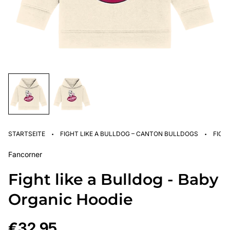
·
·
STARTSEITE
FIGHT LIKE A BULLDOG – CANTON BULLDOGS
FIGH
Fancorner
Fight like a Bulldog - Baby
Organic Hoodie
Regulärer
€32,95