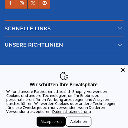
SCHNELLE LINKS
Alle Produkte
UNSERE RICHTLINIEN
Faqs
Blog
AGB
Über uns
Datenschutz
Deutsch
Kontaktiere uns
Impressum
Widerruf
Wir schützen Ihre Privatsphäre.
Wir und unsere Partner, einschließlich Shopify, verwenden
Cookies und andere Technologien, um Ihr Erlebnis zu
personalisieren, Ihnen Werbung anzuzeigen und Analysen
durchzuführen. Wir werden Cookies oder andere Technologien
ALLE RECHTE VORBEHALTEN
© 2026 GAME DAY VIBES |
für diese Zwecke jedoch nur verwenden, wenn Du deren
Verwendung akzeptieren.
Datenschutzerklärung
Akzeptieren
Ablehnen
Vertrag widerrufen