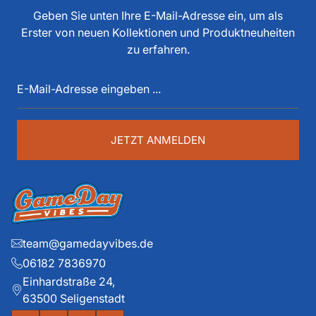
tun, als Spieler, Stadionsprecher, Pressesprecher,
Geben Sie unten Ihre E-Mail-Adresse ein, um als
Funktionär, Buchautor, Journalist und Portalbetreiber.
Erster von neuen Kollektionen und Produktneuheiten
Diese über 40 Jahre American Football Erfahrung sind
zu erfahren.
auch im Game Day Vibes shop an jeder Stelle zu
E-
spüren. Die historischen Teams und die exklusiven
Mail-
Details liegen ihm dabei besonders am Herzen.
Adresse
eingeben
...
JETZT ANMELDEN
team@gamedayvibes.de
06182 7836970
Einhardstraße 24,
63500 Seligenstadt