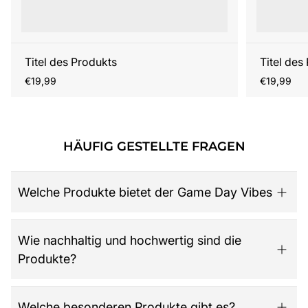
Titel des Produkts
Titel des
Regulärer
Regulärer
€19,99
€19,99
Preis
Preis
HÄUFIG GESTELLTE FRAGEN
Welche Produkte bietet der Game Day Vibes
Game Day Vibes ist dein Ziel für hochwertige American
Wie nachhaltig und hochwertig sind die
Football Fanartikel. Das Sortiment umfasst NFL-Merch
Produkte?
aller 32 Teams, exklusive Kollektionen für Damen,
Herren und Kinder, Retro-Trikots, Gameworn Items,
Caps, Tassen, Kalender & Zubehör, Partyartikel, Bücher
Der Shop legt großen Wert auf Qualität, Langlebigkeit
Welche besonderen Produkte gibt es?