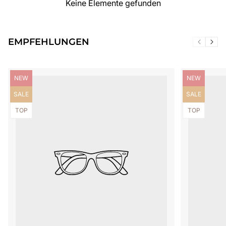
Keine Elemente gefunden
EMPFEHLUNGEN
Produktbezeichnung:
Produktbezei
NEW
NEW
Produktbezeichnung:
Produktbezei
SALE
SALE
Produktbezeichnung:
Produktbezei
TOP
TOP