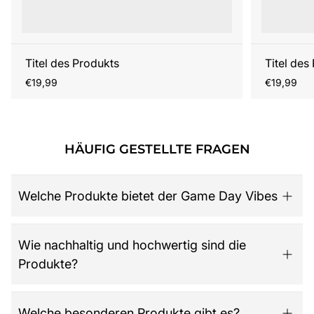
Titel des Produkts
Titel des
Regulärer
Regulärer
€19,99
€19,99
Preis
Preis
HÄUFIG GESTELLTE FRAGEN
Welche Produkte bietet der Game Day Vibes
Game Day Vibes ist dein Ziel für hochwertige American
Wie nachhaltig und hochwertig sind die
Football Fanartikel. Das Sortiment umfasst NFL-Merch
Produkte?
aller 32 Teams, exklusive Kollektionen für Damen,
Herren und Kinder, Retro-Trikots, Gameworn Items,
Caps, Tassen, Kalender & Zubehör, Partyartikel, Bücher
Der Shop legt großen Wert auf Qualität, Langlebigkeit
Welche besonderen Produkte gibt es?