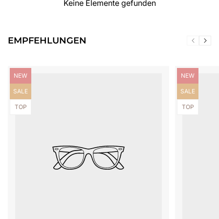
Keine Elemente gefunden
EMPFEHLUNGEN
Produktbezeichnung:
Produktbezei
NEW
NEW
Produktbezeichnung:
Produktbezei
SALE
SALE
Produktbezeichnung:
Produktbezei
TOP
TOP