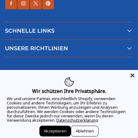
SCHNELLE LINKS
Alle Produkte
UNSERE RICHTLINIEN
Faqs
Blog
AGB
Über uns
Datenschutz
Deutsch
Kontaktiere uns
Impressum
Widerruf
Wir schützen Ihre Privatsphäre.
Wir und unsere Partner, einschließlich Shopify, verwenden
Cookies und andere Technologien, um Ihr Erlebnis zu
personalisieren, Ihnen Werbung anzuzeigen und Analysen
durchzuführen. Wir werden Cookies oder andere Technologien
ALLE RECHTE VORBEHALTEN
© 2026 GAME DAY VIBES |
für diese Zwecke jedoch nur verwenden, wenn Du deren
Verwendung akzeptieren.
Datenschutzerklärung
Akzeptieren
Ablehnen
Vertrag widerrufen