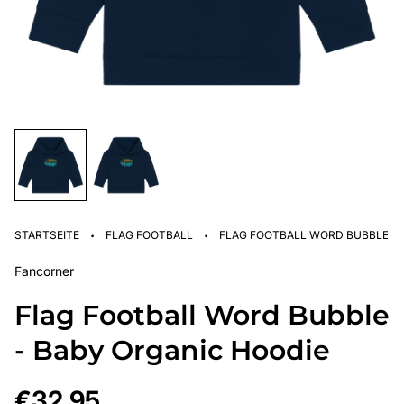
·
·
STARTSEITE
FLAG FOOTBALL
FLAG FOOTBALL WORD BUBBLE - 
Fancorner
Flag Football Word Bubble
- Baby Organic Hoodie
Regulärer
€32,95