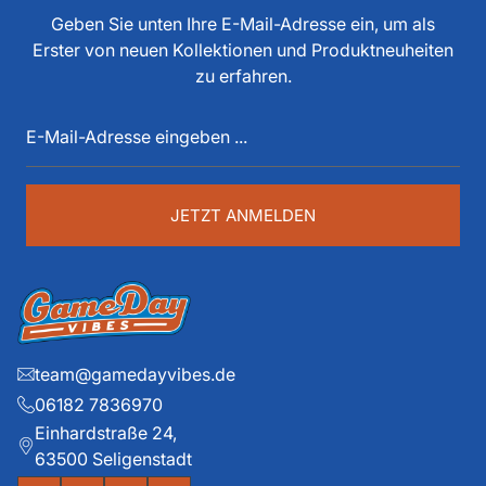
tun, als Spieler, Stadionsprecher, Pressesprecher,
Geben Sie unten Ihre E-Mail-Adresse ein, um als
Funktionär, Buchautor, Journalist und Portalbetreiber.
Erster von neuen Kollektionen und Produktneuheiten
Diese über 40 Jahre American Football Erfahrung sind
zu erfahren.
auch im Game Day Vibes shop an jeder Stelle zu
E-
spüren. Die historischen Teams und die exklusiven
Mail-
Details liegen ihm dabei besonders am Herzen.
Adresse
eingeben
...
JETZT ANMELDEN
team@gamedayvibes.de
06182 7836970
Einhardstraße 24,
63500 Seligenstadt