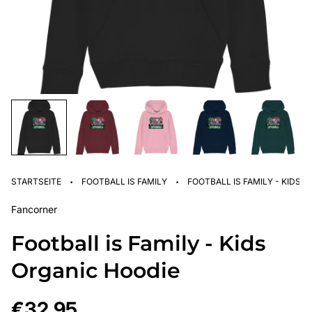
·
·
STARTSEITE
FOOTBALL IS FAMILY
FOOTBALL IS FAMILY - KIDS 
Fancorner
Football is Family - Kids
Organic Hoodie
Regulärer
€32,95