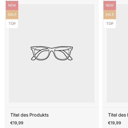
Produktbezeichnung:
Produktbezei
NEW
NEW
Produktbezeichnung:
Produktbezei
SALE
SALE
Produktbezeichnung:
Produktbezei
TOP
TOP
Titel des Produkts
Titel des
Regulärer
Regulärer
€19,99
€19,99
Preis
Preis