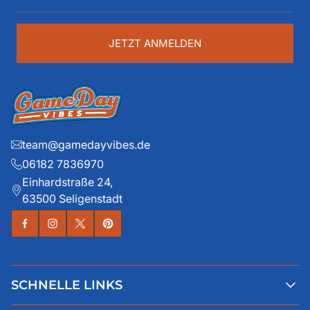
Adresse
eingeben
...
JETZT ANMELDEN
team@gamedayvibes.de
06182 7836970
Einhardstraße 24,
63500 Seligenstadt
SCHNELLE LINKS