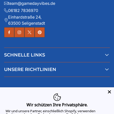
team@gamedayvibes.de
06182 7836970
Einhardstraße 24,
63500 Seligenstadt
SCHNELLE LINKS
Alle Produkte
UNSERE RICHTLINIEN
Faqs
Blog
AGB
Über uns
Datenschutz
Deutsch
Kontaktiere uns
Impressum
Widerruf
Wir schützen Ihre Privatsphäre.
Wir und unsere Partner, einschließlich Shopify, verwenden