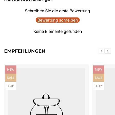
Schreiben Sie die erste Bewertung
Bewertung schreiben
Keine Elemente gefunden
EMPFEHLUNGEN
Produktbezeichnung:
Produktbezei
NEW
NEW
Produktbezeichnung:
Produktbezei
SALE
SALE
Produktbezeichnung:
Produktbezei
TOP
TOP