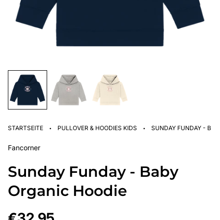
·
·
STARTSEITE
PULLOVER & HOODIES KIDS
SUNDAY FUNDAY - BAB
Fancorner
Sunday Funday - Baby
Organic Hoodie
Regulärer
€32,95