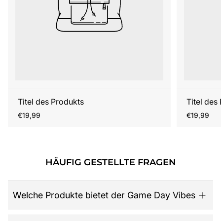
Titel des Produkts
Titel des
Regulärer
Regulärer
€19,99
€19,99
Preis
Preis
HÄUFIG GESTELLTE FRAGEN
Welche Produkte bietet der Game Day Vibes
Game Day Vibes ist dein Ziel für hochwertige American