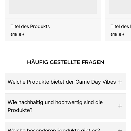
Titel des Produkts
Titel des
Regulärer
Regulärer
€19,99
€19,99
Preis
Preis
HÄUFIG GESTELLTE FRAGEN
Welche Produkte bietet der Game Day Vibes
Game Day Vibes ist dein Ziel für hochwertige American
Wie nachhaltig und hochwertig sind die
Football Fanartikel. Das Sortiment umfasst NFL-Merch
Produkte?
aller 32 Teams, exklusive Kollektionen für Damen,
Herren und Kinder, Retro-Trikots, Gameworn Items,
Caps, Tassen, Kalender & Zubehör, Partyartikel, Bücher
Der Shop legt großen Wert auf Qualität, Langlebigkeit
Welche besonderen Produkte gibt es?