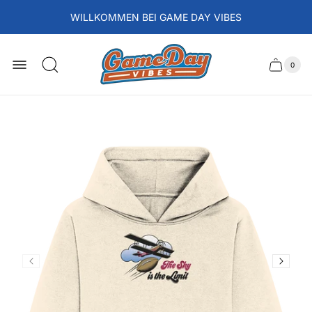
WILLKOMMEN BEI GAME DAY VIBES
Laden-
Logo
0
Schubla
Anzah
der
des
Artikel
im
Wagens
Waren