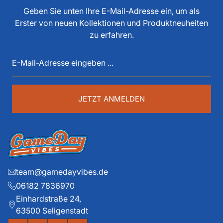
tun, als Spieler, Stadionsprecher, Pressesprecher,
Geben Sie unten Ihre E-Mail-Adresse ein, um als
Funktionär, Buchautor, Journalist und Portalbetreiber.
Erster von neuen Kollektionen und Produktneuheiten
Diese über 40 Jahre American Football Erfahrung sind
zu erfahren.
auch im Game Day Vibes shop an jeder Stelle zu
E-
spüren. Die historischen Teams und die exklusiven
Mail-
Details liegen ihm dabei besonders am Herzen.
Adresse
eingeben
...
JETZT ANMELDEN
team@gamedayvibes.de
06182 7836970
Einhardstraße 24,
63500 Seligenstadt