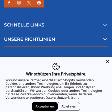
SCHNELLE LINKS
Alle Produkte
UNSERE RICHTLINIEN
Faqs
Blog
AGB
Über uns
Datenschutz
Deutsch
Kontaktiere uns
Impressum
Widerruf
Wir schützen Ihre Privatsphäre.
Wir und unsere Partner, einschließlich Shopify, verwenden
Cookies und andere Technologien, um Ihr Erlebnis zu
personalisieren, Ihnen Werbung anzuzeigen und Analysen
durchzuführen. Wir werden Cookies oder andere Technologien
ALLE RECHTE VORBEHALTEN
© 2026 GAME DAY VIBES |
für diese Zwecke jedoch nur verwenden, wenn Du deren
Verwendung akzeptieren.
Datenschutzerklärung
Akzeptieren
Ablehnen
Vertrag widerrufen