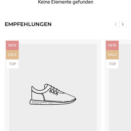
Keine Elemente gefunden
EMPFEHLUNGEN
Produktbezeichnung:
Produktbezei
NEW
NEW
Produktbezeichnung:
Produktbezei
SALE
SALE
Produktbezeichnung:
Produktbezei
TOP
TOP