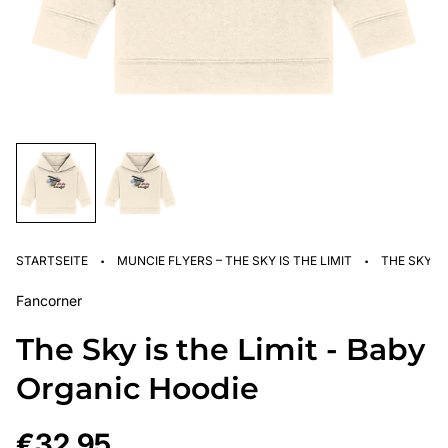
·
·
STARTSEITE
MUNCIE FLYERS – THE SKY IS THE LIMIT
THE SKY IS
Fancorner
The Sky is the Limit - Baby
Organic Hoodie
Regulärer
€32,95