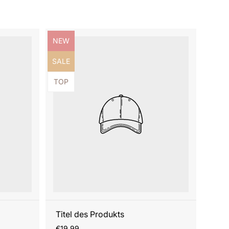
Produktbezeichnung:
NEW
Produktbezeichnung:
SALE
Produktbezeichnung:
TOP
Titel des Produkts
Regulärer
€19,99