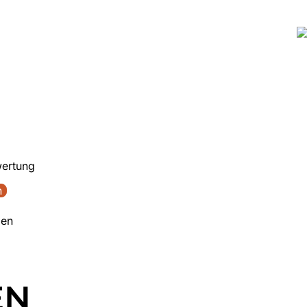
wertung
n
den
EN