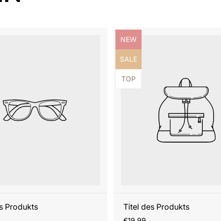
ezeichnung:
Produktbezeichnung:
NEW
ezeichnung:
Produktbezeichnung:
SALE
ezeichnung:
Produktbezeichnung:
TOP
es Produkts
Titel des Produkts
r
Regulärer
€19,99