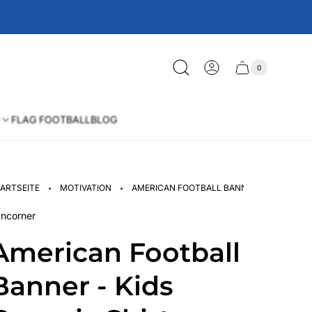
0
Schublade
Anzahl
der
des
Artikel
im
Wagens
Warenkorb
FLAG FOOTBALL
BLOG
·
·
ARTSEITE
MOTIVATION
AMERICAN FOOTBALL BANNER - KIDS ORGA
ncorner
American Football
Banner - Kids