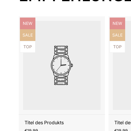
Produktbezeichnung:
Produktb
NEW
NEW
Produktbezeichnung:
Produktb
SALE
SALE
Produktbezeichnung:
Produktb
TOP
TOP
Titel des Produkts
Titel d
Regulärer
Reguläre
€19,99
€19,99