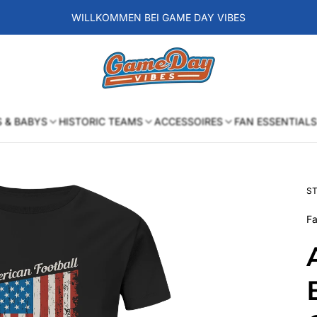
WILLKOMMEN BEI GAME DAY VIBES
Laden-
Logo
S & BABYS
HISTORIC TEAMS
ACCESSOIRES
FAN ESSENTIALS
ST
Fa