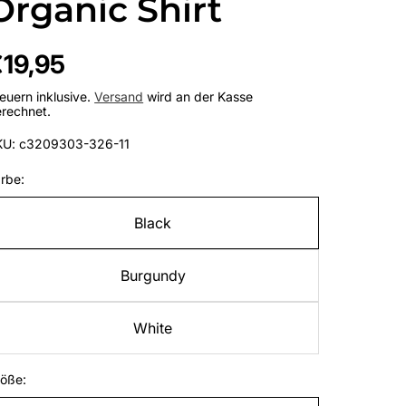
Organic Shirt
egulärer
19,95
reis
euern inklusive.
Versand
wird an der Kasse
rechnet.
KU: c3209303-326-11
rbe:
Black
Burgundy
White
öße: