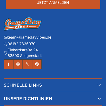
JETZT ANMELDEN
team@gamedayvibes.de
06182 7836970
Einhardstraße 24,
63500 Seligenstadt
SCHNELLE LINKS
Alle Produkte
UNSERE RICHTLINIEN
Faqs