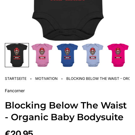
·
·
STARTSEITE
MOTIVATION
BLOCKING BELOW THE WAIST - ORGA
Fancorner
Blocking Below The Waist
- Organic Baby Bodysuite
Regulärer
€20,95