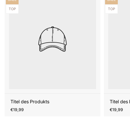
Produktbezeichnung:
Produktbezei
TOP
TOP
Titel des Produkts
Titel des
Regulärer
Regulärer
€19,99
€19,99
Preis
Preis