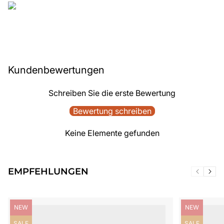
Kundenbewertungen
Schreiben Sie die erste Bewertung
Bewertung schreiben
Keine Elemente gefunden
EMPFEHLUNGEN
Produktbezeichnung:
Produktbezei
NEW
NEW
Produktbezeichnung:
Produktbezei
SALE
SALE