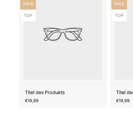
Produktbezeichnung:
Produktb
SALE
SALE
Produktbezeichnung:
Produktb
TOP
TOP
Titel des Produkts
Titel d
Regulärer
Reguläre
€19,99
€19,99
Preis
Preis