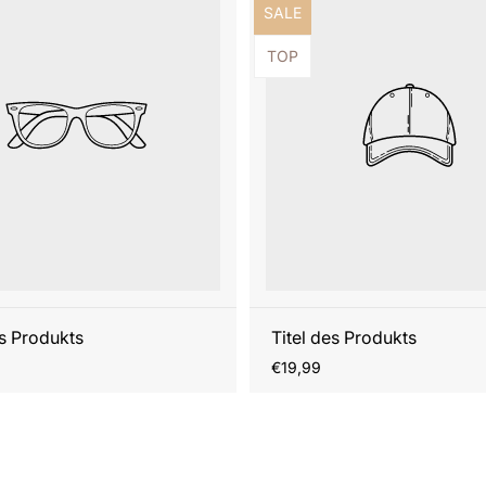
ezeichnung:
Produktbezeichnung:
SALE
ezeichnung:
Produktbezeichnung:
TOP
es Produkts
Titel des Produkts
r
Regulärer
€19,99
Preis