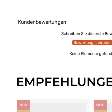
Kundenbewertungen
Schreiben Sie die erste Be
Bewertung schreibe
Keine Elemente gefun
EMPFEHLUNG
Produktbezeichnung:
Produktb
NEW
NEW