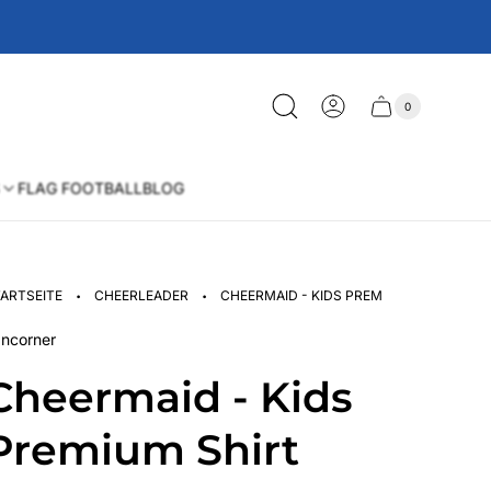
0
Schublade
Anzahl
der
des
Artikel
im
Wagens
Warenkorb
FLAG FOOTBALL
BLOG
·
·
ARTSEITE
CHEERLEADER
CHEERMAID - KIDS PREMIUM SHIRT
ncorner
Cheermaid - Kids
Premium Shirt