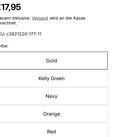
egulärer
17,95
reis
euern inklusive.
Versand
wird an der Kasse
rechnet.
KU: c3921220-177-11
rbe:
Gold
Kelly Green
Navy
Orange
Red