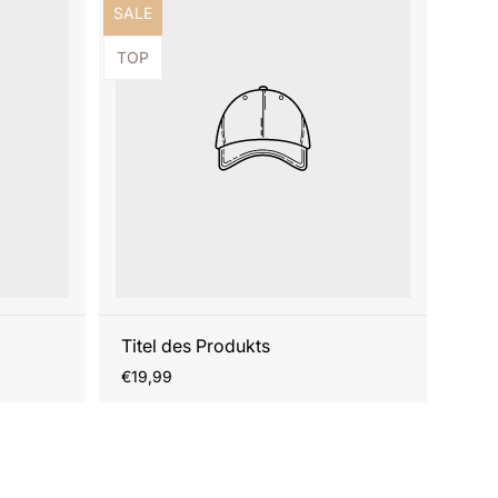
Produktbezeichnung:
SALE
Produktbezeichnung:
TOP
Titel des Produkts
Regulärer
€19,99
Preis