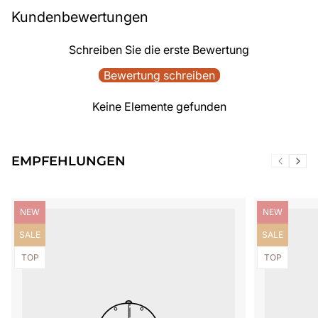
Kundenbewertungen
Schreiben Sie die erste Bewertung
Bewertung schreiben
Keine Elemente gefunden
EMPFEHLUNGEN
Produktbezeichnung:
Produktbezei
NEW
NEW
Produktbezeichnung:
Produktbezei
SALE
SALE
Produktbezeichnung:
Produktbezei
TOP
TOP