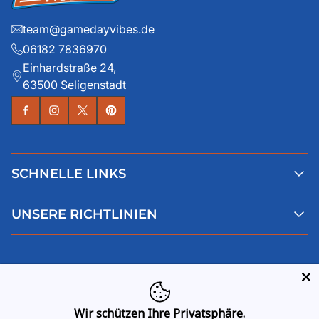
team@gamedayvibes.de
06182 7836970
Einhardstraße 24,
63500 Seligenstadt
SCHNELLE LINKS
Alle Produkte
UNSERE RICHTLINIEN
Faqs
Blog
AGB
Über uns
Datenschutz
Deutsch
Kontaktiere uns
Impressum
Widerruf
Wir schützen Ihre Privatsphäre.