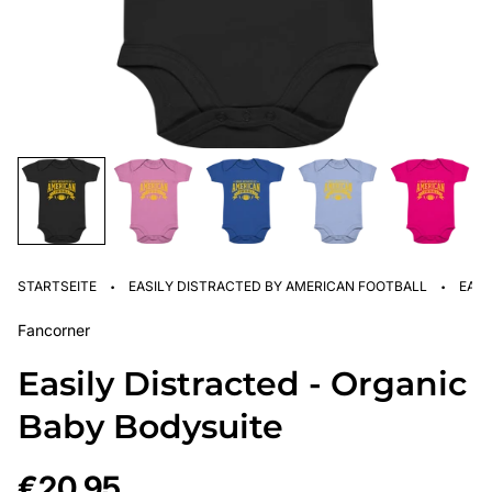
·
·
STARTSEITE
EASILY DISTRACTED BY AMERICAN FOOTBALL
EASI
Fancorner
Easily Distracted - Organic
Baby Bodysuite
Regulärer
€20,95