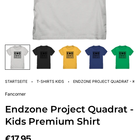
·
·
STARTSEITE
T-SHIRTS KIDS
ENDZONE PROJECT QUADRAT - KID
Fancorner
Endzone Project Quadrat -
Kids Premium Shirt
Regulärer
€17,95