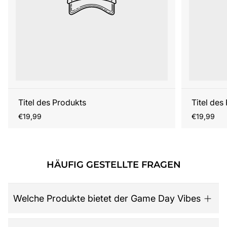
Titel des Produkts
Titel des
Regulärer
Regulärer
€19,99
€19,99
Preis
Preis
HÄUFIG GESTELLTE FRAGEN
Welche Produkte bietet der Game Day Vibes
Game Day Vibes ist dein Ziel für hochwertige American