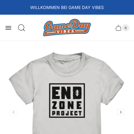
WILLKOMMEN BEI GAME DAY VIBES
Laden-
Logo
0
Schubla
Anzah
der
des
Artikel
im
Wagens
Waren