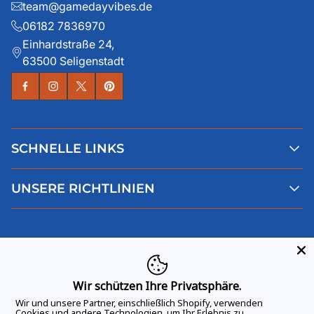
team@gamedayvibes.de
06182 7836970
Einhardstraße 24,
63500 Seligenstadt
SCHNELLE LINKS
Alle Produkte
UNSERE RICHTLINIEN
Faqs
Blog
AGB
Über uns
Datenschutz
Deutsch
Kontaktiere uns
Impressum
Widerruf
Wir schützen Ihre Privatsphäre.
Wir und unsere Partner, einschließlich Shopify, verwenden
Cookies und andere Technologien, um Ihr Erlebnis zu