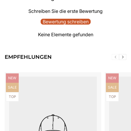
Schreiben Sie die erste Bewertung
Bewertung schreiben
Keine Elemente gefunden
EMPFEHLUNGEN
Produktbezeichnung:
Produktbezei
NEW
NEW
Produktbezeichnung:
Produktbezei
SALE
SALE
Produktbezeichnung:
Produktbezei
TOP
TOP