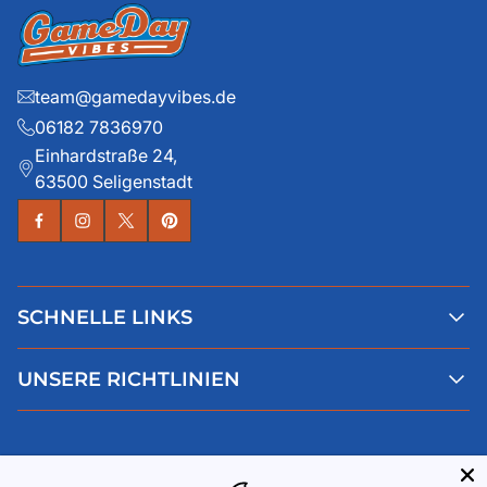
team@gamedayvibes.de
06182 7836970
Einhardstraße 24,
63500 Seligenstadt
SCHNELLE LINKS
Alle Produkte
UNSERE RICHTLINIEN
Faqs
Blog
AGB
Über uns
Datenschutz
Deutsch
Kontaktiere uns
Impressum