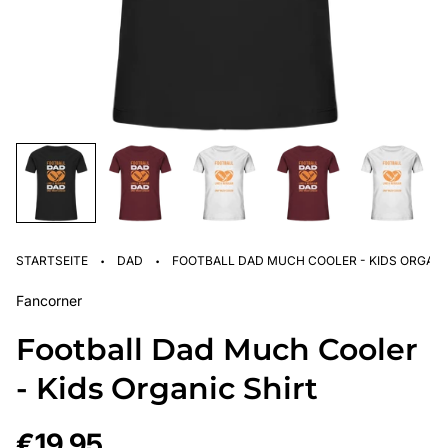
·
·
STARTSEITE
DAD
FOOTBALL DAD MUCH COOLER - KIDS ORGANI
Fancorner
Football Dad Much Cooler
- Kids Organic Shirt
Regulärer
€19,95