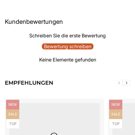
Kundenbewertungen
Schreiben Sie die erste Bewertung
Bewertung schreiben
Keine Elemente gefunden
EMPFEHLUNGEN
Produktbezeichnung:
Produktbezei
NEW
NEW
Produktbezeichnung:
Produktbezei
SALE
SALE
Produktbezeichnung:
Produktbezei
TOP
TOP